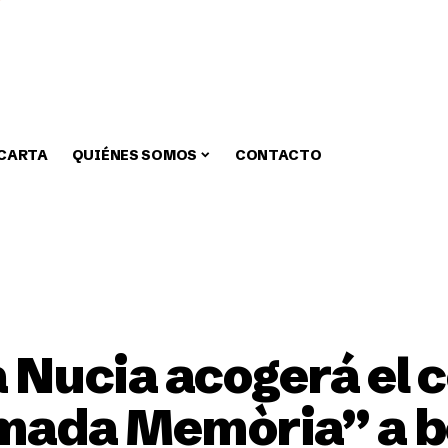
 CARTA
QUIÉNES SOMOS
CONTACTO
zar
Medio Ambiente
Fiestas
Alcaldia
Educa
a Nucia acogerá el 
imada Memòria” a b