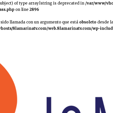
subject) of type array|string is deprecated in
/var/www/vho
ass.php
on line
2896
 sido llamada con un argumento que está
obsoleto
desde la
hosts/8lamarinatv.com/web.8lamarinatv.com/wp-includ