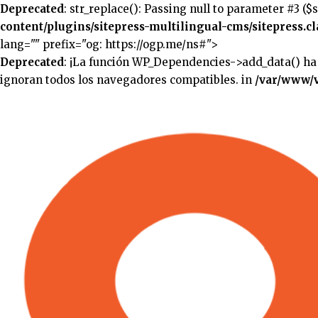
Deprecated
: str_replace(): Passing null to parameter #3 ($
content/plugins/sitepress-multilingual-cms/sitepress.cl
lang="" prefix="og: https://ogp.me/ns#">
Deprecated
: ¡La función WP_Dependencies->add_data() ha
ignoran todos los navegadores compatibles. in
/var/www/v