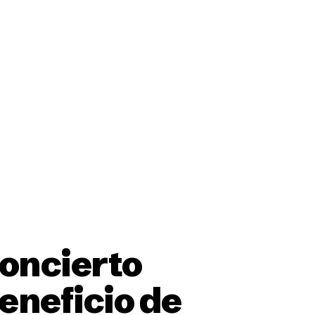
ción
concierto
eneficio de