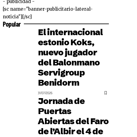
- publicidad -
[sc name="banner-publicitario-lateral-
noticia"][/sc]
Popular
El internacional
estonio Koks,
nuevo jugador
del Balonmano
Servigroup
Benidorm
31/07/2026
Jornada de
Puertas
Abiertas del Faro
de l’Albir el 4 de