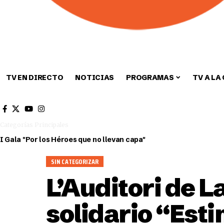
TV EN DIRECTO
NOTICIAS
PROGRAMAS
TV A LA
Cultura
Deportes
Sin categori
Categorías Principales
I Gala "Por los Héroes que no llevan capa"
SIN CATEGORIZAR
L’Auditori de L
solidario “Est