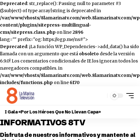
Deprecated
: str_replace(): Passing null to parameter #3
($subject) of type array|string is deprecated in
/var/www/vhosts/8lamarinatv.com/web.8lamarinatv.com/wp
content/plugins/sitepress-multilingual-
cms/sitepress.class.php
on line
2896
lang="" prefix="og: https://ogp.me/ns#">
Deprecated
: ¡La función WP_Dependencies->add_data() ha sido
llamada con un argumento que está
obsoleto
desde la versión
6.9.0! Los comentarios condicionales de IE los ignoran todos los
navegadores compatibles. in
/var/www/vhosts/8lamarinatv.com/web.8lamarinatv.com/wp
includes/functions.php
on line
6170
I Gala «Por Los Héroes Que No Llevan Capa»
INFORMATIVOS 8TV
Disfruta de nuestros informativos y mantente al