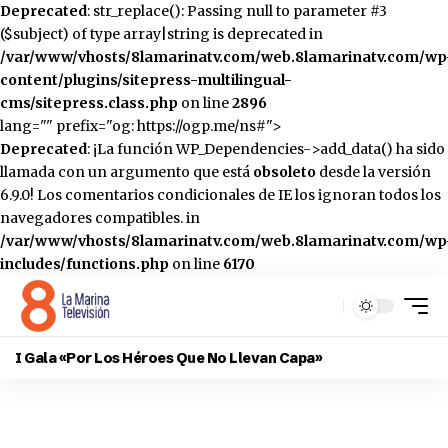
Deprecated
: str_replace(): Passing null to parameter #3
($subject) of type array|string is deprecated in
/var/www/vhosts/8lamarinatv.com/web.8lamarinatv.com/wp
content/plugins/sitepress-multilingual-
cms/sitepress.class.php
on line
2896
lang="" prefix="og: https://ogp.me/ns#">
Deprecated
: ¡La función WP_Dependencies->add_data() ha sido
llamada con un argumento que está
obsoleto
desde la versión
6.9.0! Los comentarios condicionales de IE los ignoran todos los
navegadores compatibles. in
/var/www/vhosts/8lamarinatv.com/web.8lamarinatv.com/wp
includes/functions.php
on line
6170
I Gala «Por Los Héroes Que No Llevan Capa»