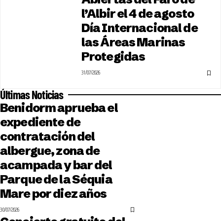
l’Albir el 4 de agosto
Día Internacional de
las Áreas Marinas
Protegidas
31/07/2026
Últimas Noticias
Benidorm aprueba el
expediente de
contratación del
albergue, zona de
acampada y bar del
Parque de la Séquia
Mare por diez años
30/07/2026