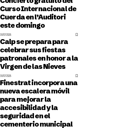
Concierto gratuito del
Curso Internacional de
Cuerda en l’Auditori
este domingo
30/07/2026
Calp se prepara para
celebrar sus fiestas
patronales en honor a la
Virgen de las Nieves
30/07/2026
Finestrat incorpora una
nueva escalera móvil
para mejorar la
accesibilidad y la
seguridad en el
cementerio municipal