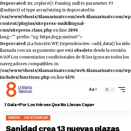
Deprecated
: str_replace(): Passing null to parameter #3
($subject) of type array|string is deprecated in
/var/www/vhosts/8lamarinatv.com/web.8lamarinatv.com/wp
content/plugins/sitepress-multilingual-
cms/sitepress.class.php
on line
2896
lang="" prefix="og: https://ogp.me/ns#">
Deprecated
: ¡La función WP_Dependencies->add_data() ha sido
llamada con un argumento que está
obsoleto
desde la versión
6.9.0! Los comentarios condicionales de IE los ignoran todos los
navegadores compatibles. in
/var/www/vhosts/8lamarinatv.com/web.8lamarinatv.com/wp
includes/functions.php
on line
6170
Aa
Cambiar
el
I Gala «Por Los Héroes Que No Llevan Capa»
tamaño
de
SANIDAD
SIN CATEGORIZAR
la
fuente
Sanidad crea 13 nuevas plazas