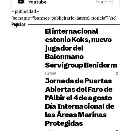
Suscribirse
Youtube
- publicidad -
[sc name="banner-publicitario-lateral-noticia"][/sc]
Popular
El internacional
estonio Koks, nuevo
jugador del
Balonmano
Servigroup Benidorm
31/07/2026
Jornada de Puertas
Abiertas del Faro de
l’Albir el 4 de agosto
Día Internacional de
las Áreas Marinas
Protegidas