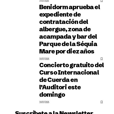
31/07/2026
Benidorm aprueba el
expediente de
contratación del
albergue, zona de
acampada y bar del
Parque de la Séquia
Mare por diez años
30/07/2026
Concierto gratuito del
Curso Internacional
de Cuerda en
l’Auditori este
domingo
30/07/2026
Suscríbete a la Newsletter