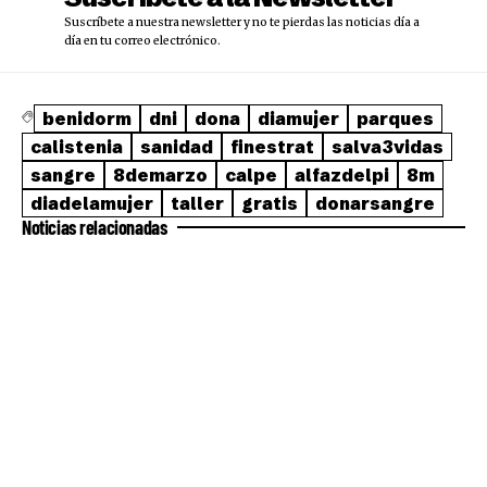
Suscríbete a nuestra newsletter y no te pierdas las noticias día a
día en tu correo electrónico.
benidorm
dni
dona
diamujer
parques
calistenia
sanidad
finestrat
salva3vidas
sangre
8demarzo
calpe
alfazdelpi
8m
diadelamujer
taller
gratis
donarsangre
Noticias relacionadas