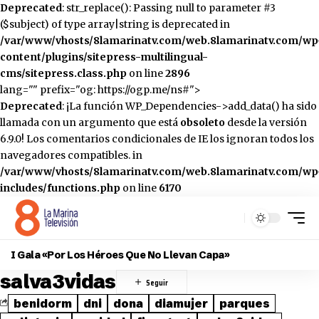
Deprecated
: str_replace(): Passing null to parameter #3
($subject) of type array|string is deprecated in
/var/www/vhosts/8lamarinatv.com/web.8lamarinatv.com/wp
content/plugins/sitepress-multilingual-
cms/sitepress.class.php
on line
2896
lang="" prefix="og: https://ogp.me/ns#">
Deprecated
: ¡La función WP_Dependencies->add_data() ha sido
llamada con un argumento que está
obsoleto
desde la versión
6.9.0! Los comentarios condicionales de IE los ignoran todos los
navegadores compatibles. in
/var/www/vhosts/8lamarinatv.com/web.8lamarinatv.com/wp
includes/functions.php
on line
6170
I Gala «Por Los Héroes Que No Llevan Capa»
salva3vidas
benidorm
dni
dona
diamujer
parques