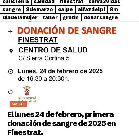
calistenia
sanidad
finestrat
salva3vidas
sangre
8demarzo
calpe
alfazdelpi
8m
diadelamujer
taller
gratis
donarsangre
SANIDAD
El lunes 24 de febrero, primera
donación de sangre de 2025 en
Finestrat.