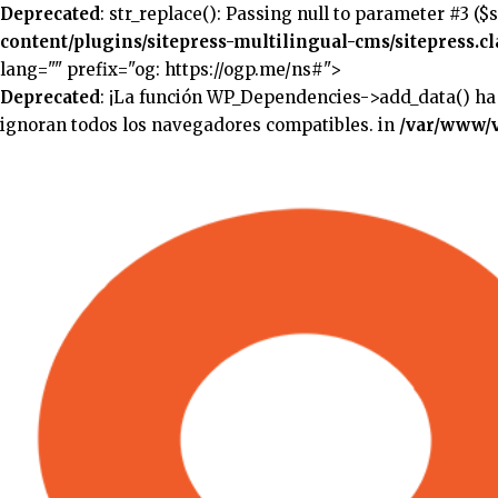
Deprecated
: str_replace(): Passing null to parameter #3 ($
content/plugins/sitepress-multilingual-cms/sitepress.cl
lang="" prefix="og: https://ogp.me/ns#">
Deprecated
: ¡La función WP_Dependencies->add_data() ha
ignoran todos los navegadores compatibles. in
/var/www/v