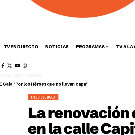
TV EN DIRECTO
NOTICIAS
PROGRAMAS
TV A LA
Cultura
Deportes
Sin categori
Categorías Principales
I Gala "Por los Héroes que no llevan capa"
CICLO DEL AGUA
La renovación 
en la calle Cap