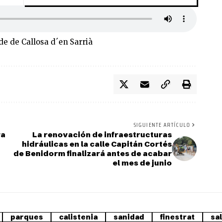
e de Callosa d´en Sarrià
SIGUIENTE ARTÍCULO
ra
La renovación de infraestructuras
hidráulicas en la calle Capitán Cortés
de Benidorm finalizará antes de acabar
el mes de junio
parques
calistenia
sanidad
finestrat
sa