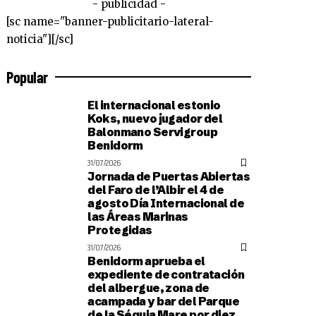
- publicidad -
[sc name="banner-publicitario-lateral-
noticia"][/sc]
Popular
El internacional estonio
Koks, nuevo jugador del
Balonmano Servigroup
Benidorm
31/07/2026
Jornada de Puertas Abiertas
del Faro de l’Albir el 4 de
agosto Día Internacional de
las Áreas Marinas
Protegidas
31/07/2026
Benidorm aprueba el
expediente de contratación
del albergue, zona de
acampada y bar del Parque
de la Séquia Mare por diez