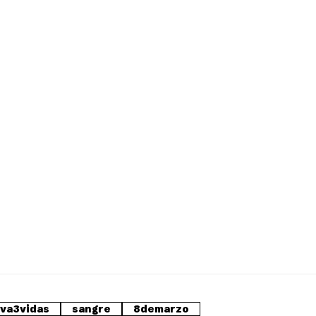
lva3vidas
sangre
8demarzo