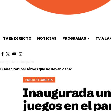
TV EN DIRECTO
NOTICIAS
PROGRAMAS
TV A LA
Cultura
Deportes
Sin categori
Categorías Principales
I Gala "Por los Héroes que no llevan capa"
PARQUES Y JARDINES
Inaugurada una
juegos en el pa