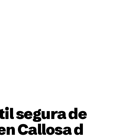
ción
il segura de
en Callosa d