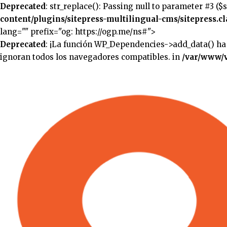
Deprecated
: str_replace(): Passing null to parameter #3 ($
content/plugins/sitepress-multilingual-cms/sitepress.cl
lang="" prefix="og: https://ogp.me/ns#">
Deprecated
: ¡La función WP_Dependencies->add_data() ha
ignoran todos los navegadores compatibles. in
/var/www/v