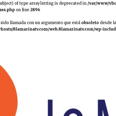
subject) of type array|string is deprecated in
/var/www/vho
ass.php
on line
2896
 sido llamada con un argumento que está
obsoleto
desde la
hosts/8lamarinatv.com/web.8lamarinatv.com/wp-includ