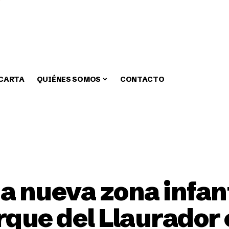
 CARTA
QUIÉNES SOMOS
CONTACTO
zar
Medio Ambiente
Fiestas
Alcaldia
Educa
 nueva zona infant
rque del Llaurador 