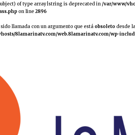
subject) of type array|string is deprecated in
/var/www/vho
ass.php
on line
2896
 sido llamada con un argumento que está
obsoleto
desde la
hosts/8lamarinatv.com/web.8lamarinatv.com/wp-includ