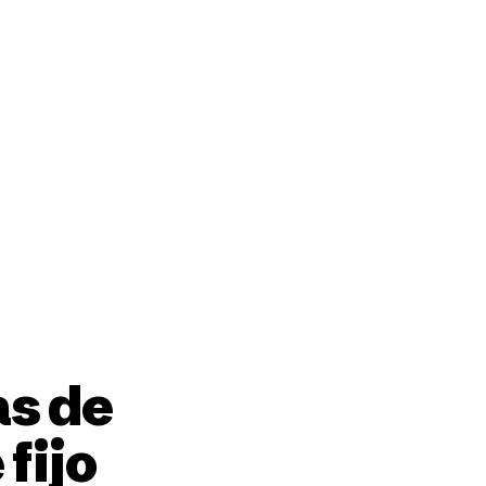
ción
as de
fijo