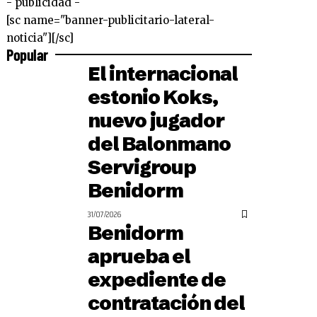
- publicidad -
[sc name="banner-publicitario-lateral-
noticia"][/sc]
Popular
El internacional
estonio Koks,
nuevo jugador
del Balonmano
Servigroup
Benidorm
31/07/2026
Benidorm
aprueba el
expediente de
contratación del