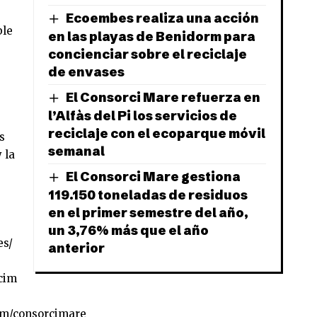
Ecoembes realiza una acción
ble
en las playas de Benidorm para
concienciar sobre el reciclaje
de envases
El Consorci Mare refuerza en
l’Alfàs del Pi los servicios de
reciclaje con el ecoparque móvil
s
semanal
 la
El Consorci Mare gestiona
119.150 toneladas de residuos
en el primer semestre del año,
un 3,76% más que el año
es/
anterior
cim
om/consorcimare