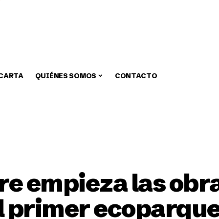
 CARTA
QUIÉNES SOMOS
CONTACTO
zar
Medio Ambiente
Fiestas
Alcaldia
Educa
re empieza las obr
 primer ecoparque 