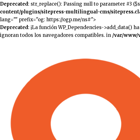
Deprecated
: str_replace(): Passing null to parameter #3 ($
content/plugins/sitepress-multilingual-cms/sitepress.cl
lang="" prefix="og: https://ogp.me/ns#">
Deprecated
: ¡La función WP_Dependencies->add_data() ha
ignoran todos los navegadores compatibles. in
/var/www/v