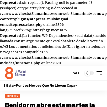
Deprecated
: str_replace(): Passing null to parameter #3
($subject) of type array|string is deprecated in
/var/www/vhosts/8lamarinatv.com/web.8lamarinatv.com/wp
content/plugins/sitepress-multilingual-
cms/sitepress.class.php
on line
2896
lang="" prefix="og: https://ogp.me/ns#">
Deprecated
: ¡La función WP_Dependencies->add_data() ha sido
llamada con un argumento que está
obsoleto
desde la versión
6.9.0! Los comentarios condicionales de IE los ignoran todos los
navegadores compatibles. in
/var/www/vhosts/8lamarinatv.com/web.8lamarinatv.com/wp
includes/functions.php
on line
6170
Aa
Cambiar
el
I Gala «Por Los Héroes Que No Llevan Capa»
tamaño
de
DEPORTES
la
fuente
Benidorm abre este martes la