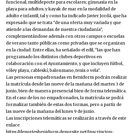
funcional; multideporte para escolares; gimnasia en la
playa para adultos; y kayak de mar en la modalidad de
adulto e infantil, tal y como ha indicado Javier Jordá, que ha
expresado que se trata “de una oferta muy variada y que
atiende a las demandas de nuestra ciudadanía”,
complementándose además con otros campus o escuelas
de verano tanto públicas como privadas que se organizan
en la ciudad. Entre ellas, ha señalado el edil, “las que han
programado los distintos clubes deportivos en
colaboración con el Ayuntamiento, y que incluyen fútbol,
vóley playa, cableskí, balonmano, tenis o vela”.
Las personas empadronadas en Benidorm podrán realizar
la matrícula desde las nueve de la mañana del martes 3 de
junio, bien de manera presencial bien de forma telemática.
En el caso de los no empadronados, la matrícula se podrá
formalizar también de estas dos formas, pero a partir de
las nueve de la mañana del lunes 9 de junio.
Las inscripciones telemáticas se realizarán a través de este
enlace
https://deportesbenidorm.deporsite.net/inscripcion-