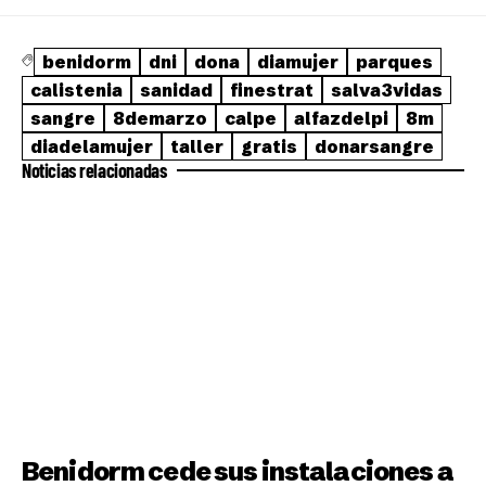
benidorm
dni
dona
diamujer
parques
calistenia
sanidad
finestrat
salva3vidas
sangre
8demarzo
calpe
alfazdelpi
8m
diadelamujer
taller
gratis
donarsangre
Noticias relacionadas
Benidorm cede sus instalaciones a