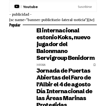
Suscribirse
Youtube
- publicidad -
[sc name="banner-publicitario-lateral-noticia"][/sc]
Popular
El internacional
estonio Koks, nuevo
jugador del
Balonmano
Servigroup Benidorm
31/07/2026
Jornada de Puertas
Abiertas del Faro de
l’Albir el 4 de agosto
Día Internacional de
las Áreas Marinas
Protegidas