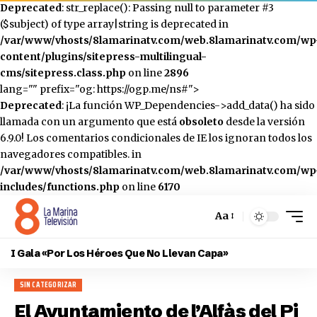
Deprecated
: str_replace(): Passing null to parameter #3
($subject) of type array|string is deprecated in
/var/www/vhosts/8lamarinatv.com/web.8lamarinatv.com/wp
content/plugins/sitepress-multilingual-
cms/sitepress.class.php
on line
2896
lang="" prefix="og: https://ogp.me/ns#">
Deprecated
: ¡La función WP_Dependencies->add_data() ha sido
llamada con un argumento que está
obsoleto
desde la versión
6.9.0! Los comentarios condicionales de IE los ignoran todos los
navegadores compatibles. in
/var/www/vhosts/8lamarinatv.com/web.8lamarinatv.com/wp
includes/functions.php
on line
6170
Aa
Cambiar
el
I Gala «Por Los Héroes Que No Llevan Capa»
tamaño
de
SIN CATEGORIZAR
la
fuente
El Ayuntamiento de l’Alfàs del Pi