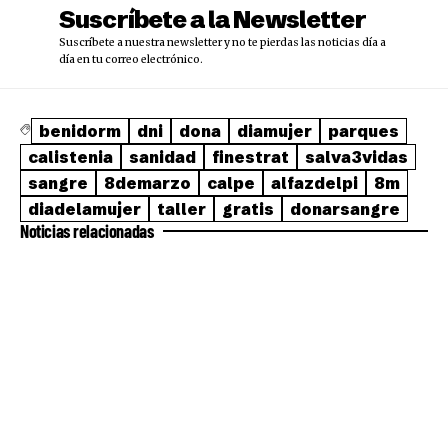
Suscríbete a la Newsletter
Suscríbete a nuestra newsletter y no te pierdas las noticias día a
día en tu correo electrónico.
benidorm
dni
dona
diamujer
parques
calistenia
sanidad
finestrat
salva3vidas
sangre
8demarzo
calpe
alfazdelpi
8m
diadelamujer
taller
gratis
donarsangre
Noticias relacionadas