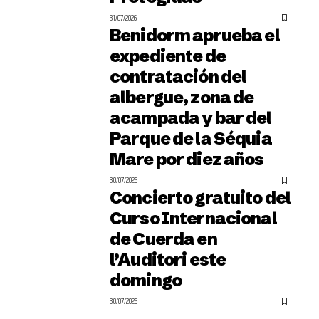
31/07/2026
Benidorm aprueba el
expediente de
contratación del
albergue, zona de
acampada y bar del
Parque de la Séquia
Mare por diez años
30/07/2026
Concierto gratuito del
Curso Internacional
de Cuerda en
l’Auditori este
domingo
30/07/2026