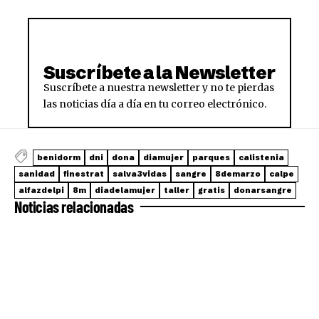
Suscríbete a la Newsletter
Suscríbete a nuestra newsletter y no te pierdas
las noticias día a día en tu correo electrónico.
benidorm
dni
dona
diamujer
parques
calistenia
sanidad
finestrat
salva3vidas
sangre
8demarzo
calpe
alfazdelpi
8m
diadelamujer
taller
gratis
donarsangre
Noticias relacionadas