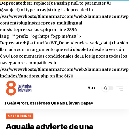
Deprecated
: str_replace(): Passing null to parameter #3
($subject) of type array|string is deprecated in
/var/www/vhosts/8lamarinatv.com/web.8lamarinatv.com/wp
content/plugins/sitepress-multilingual-
cms/sitepress.class.php
on line
2896
lang="" prefix="og: https://ogp.me/ns#">
Deprecated
: ¡La función WP_Dependencies->add_data() ha sido
llamada con un argumento que está
obsoleto
desde la versión
6.9.0! Los comentarios condicionales de IE los ignoran todos los
navegadores compatibles. in
/var/www/vhosts/8lamarinatv.com/web.8lamarinatv.com/wp
includes/functions.php
on line
6170
Aa
Cambiar
el
I Gala «Por Los Héroes Que No Llevan Capa»
tamaño
de
SIN CATEGORIZAR
la
fuente
Aqualia advierte de una