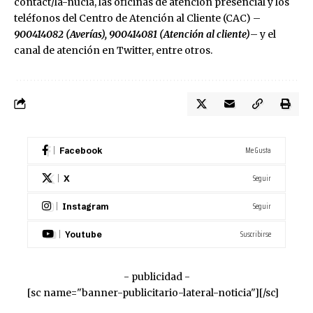
contact/la-nucia
, las oficinas de atención presencial y los
teléfonos del Centro de Atención al Cliente (CAC) –
900414082 (Averías), 900414081 (Atención al cliente)
– y el
canal de atención en
Twitter
, entre otros.
Me Gusta
Facebook
Seguir
X
Seguir
Instagram
Suscribirse
Youtube
- publicidad -
[sc name="banner-publicitario-lateral-noticia"][/sc]