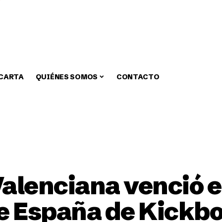
 CARTA
QUIÉNES SOMOS
CONTACTO
zar
Medio Ambiente
Fiestas
Alcaldia
Educa
alenciana venció e
 España de Kickbo