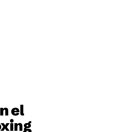
ción
n el
xing