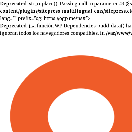
Deprecated
: str_replace(): Passing null to parameter #3 ($
content/plugins/sitepress-multilingual-cms/sitepress.cl
lang="" prefix="og: https://ogp.me/ns#">
Deprecated
: ¡La función WP_Dependencies->add_data() ha
ignoran todos los navegadores compatibles. in
/var/www/v