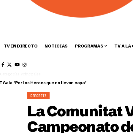
TV EN DIRECTO
NOTICIAS
PROGRAMAS
TV A LA
Cultura
Deportes
Sin categori
Categorías Principales
I Gala "Por los Héroes que no llevan capa"
DEPORTES
La Comunitat V
Campeonato de