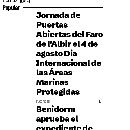
noticia"][/sc]
Popular
Jornada de
Puertas
Abiertas del Faro
de l’Albir el 4 de
agosto Día
Internacional de
las Áreas
Marinas
Protegidas
31/07/2026
Benidorm
aprueba el
expediente de