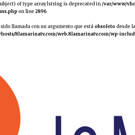
subject) of type array|string is deprecated in
/var/www/vho
ass.php
on line
2896
 sido llamada con un argumento que está
obsoleto
desde la
hosts/8lamarinatv.com/web.8lamarinatv.com/wp-includ