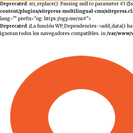
Deprecated
: str_replace(): Passing null to parameter #3 ($
content/plugins/sitepress-multilingual-cms/sitepress.cl
lang="" prefix="og: https://ogp.me/ns#">
Deprecated
: ¡La función WP_Dependencies->add_data() ha
ignoran todos los navegadores compatibles. in
/var/www/v