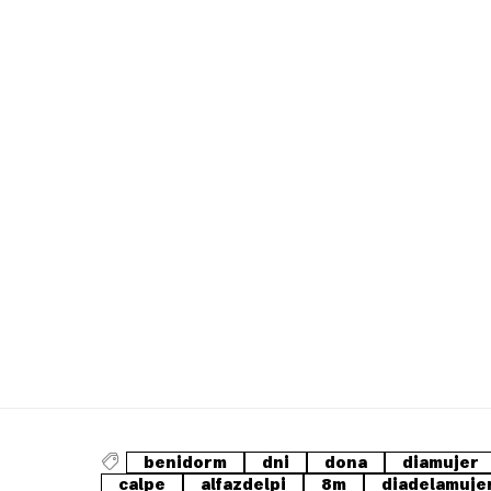
benidorm
dni
dona
diamujer
calpe
alfazdelpi
8m
diadelamuje