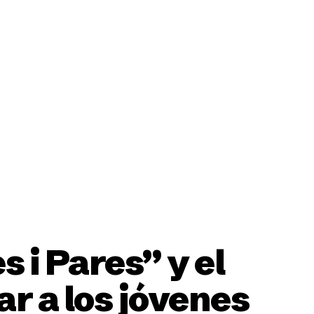
ción
 i Pares” y el
r a los jóvenes