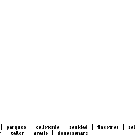
parques
calistenia
sanidad
finestrat
sa
r
taller
gratis
donarsangre