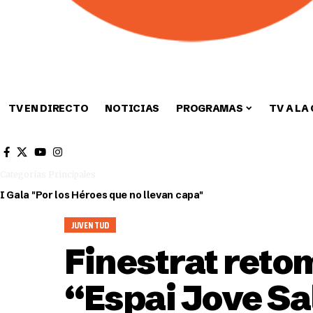
TV EN DIRECTO
NOTICIAS
PROGRAMAS
TV A LA
Cultura
Deportes
Sin categori
Categorías Principales
I Gala "Por los Héroes que no llevan capa"
JUVENTUD
Finestrat retom
“Espai Jove Sa