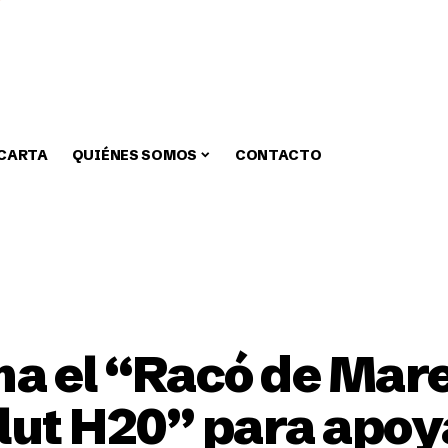
 CARTA
QUIÉNES SOMOS
CONTACTO
zar
Medio Ambiente
Fiestas
Alcaldia
Educa
a el “Racó de Mares
lut H20” para apoya