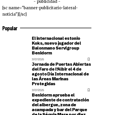
- publicidad -
[sc name="banner-publicitario-lateral-
noticia"][/sc]
Popular
El internacional estonio
Koks, nuevo jugador del
Balonmano Servigroup
Benidorm
31/07/2026
Jornada de Puertas Abiertas
del Faro de l’Albir el 4 de
agosto Día Internacional de
las Áreas Marinas
Protegidas
31/07/2026
Benidorm aprueba el
expediente de contratación
del albergue, zona de
acampada y bar del Parque
de la Séquia Mare por diez