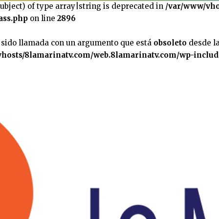
subject) of type array|string is deprecated in
/var/www/vho
ass.php
on line
2896
 sido llamada con un argumento que está
obsoleto
desde la
hosts/8lamarinatv.com/web.8lamarinatv.com/wp-includ