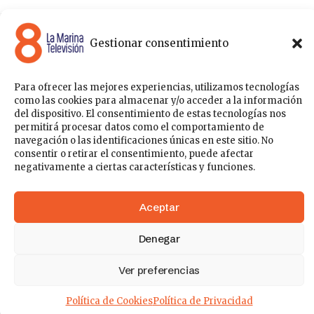
8 La Marina Televisión cuenta con una amplia gama de
programas para satisfacer las necesidades y gustos de cualquier
Gestionar consentimiento
persona, entre los que se encuentran programas de ámbito
político , de noticias, deportes, fiestas y eventos… para estar a la
última de todo lo que acontece en nuestra comarca.
Para ofrecer las mejores experiencias, utilizamos tecnologías
Sobre nosotros
como las cookies para almacenar y/o acceder a la información
Acceder
del dispositivo. El consentimiento de estas tecnologías nos
permitirá procesar datos como el comportamiento de
Contáctanos
Publicítate con nosotros
Política de Privacidad
navegación o las identificaciones únicas en este sitio. No
Política de Cookies
consentir o retirar el consentimiento, puede afectar
negativamente a ciertas características y funciones.
148k
41
Aceptar
Denegar
5k
777
Ver preferencias
Política de Cookies
Política de Privacidad