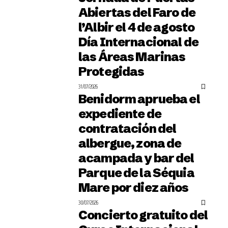
Abiertas del Faro de
l’Albir el 4 de agosto
Día Internacional de
las Áreas Marinas
Protegidas
31/07/2026
Benidorm aprueba el
expediente de
contratación del
albergue, zona de
acampada y bar del
Parque de la Séquia
Mare por diez años
30/07/2026
Concierto gratuito del