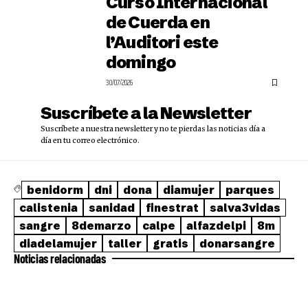
Curso Internacional
de Cuerda en
l’Auditori este
domingo
30/07/2026
Suscríbete a la Newsletter
Suscríbete a nuestra newsletter y no te pierdas las noticias día a
día en tu correo electrónico.
benidorm
dni
dona
diamujer
parques
calistenia
sanidad
finestrat
salva3vidas
sangre
8demarzo
calpe
alfazdelpi
8m
diadelamujer
taller
gratis
donarsangre
Noticias relacionadas