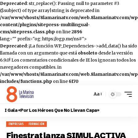
Deprecated
: str_replace(): Passing null to parameter #3
($subject) of type array|string is deprecated in
/var/www/vhosts/8lamarinatv.com/web.8lamarinatv.com/wp
content/plugins/sitepress-multilingual-
cms/sitepress.class.php
on line
2896
lang="" prefix="og: https://ogp.me/ns#">
Deprecated
: ¡La función WP_Dependencies->add_data() ha sido
llamada con un argumento que está
obsoleto
desde la versión
6.9.0! Los comentarios condicionales de IE los ignoran todos los
navegadores compatibles. in
/var/www/vhosts/8lamarinatv.com/web.8lamarinatv.com/wp
includes/functions.php
on line
6170
Aa
Cambiar
el
I Gala «Por Los Héroes Que No Llevan Capa»
tamaño
de
EMPRESAS
FORMACIÓN
la
fuente
Finestrat lanza SIMULACTIVA