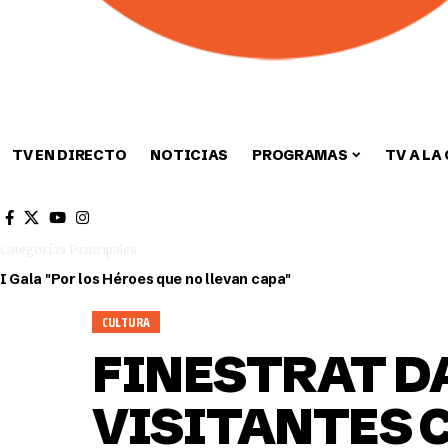
TV EN DIRECTO
NOTICIAS
PROGRAMAS
TV A LA
Cultura
Deportes
Sin categori
Categorías Principales
I Gala "Por los Héroes que no llevan capa"
CULTURA
FINESTRAT DA
VISITANTES 