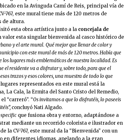
Ubicado en la Avinguda Camí de Reis, principal vía de
 CV-767, este mural tiene más de 120 metros de
 de altura.
sitó esta obra artística junto a la
concejala de
n valor esta singular bienvenida al casco histórico de
rbano y el arte mural
.
Qué mejor que llenar de color y
 municipio con este mural de más de 120 metros. Había que
e los lugares más emblemáticos de nuestra localidad. Es
 el residente va a disfrutar y, sobre todo, para que el
 esos trazos y esos colores, una muestra de todo lo que
 lugares representados en este mural está la
La Cala, la Ermita del Santo Cristo del Remedio,
 el “carreró”. “
Os invitamos a que lo disfrutéis, lo paseeis
téis”,
concluyó Nati Algado.
-specific
que fusiona obra y entorno, adaptándose a
estrat mediante un recorrido colorista e ilustrador en
sde la CV-767, este mural da la “Bienvenida” con un
to en diferentes idiomas, apelando a la gran