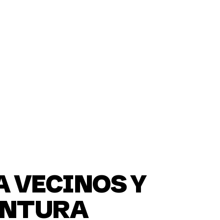
ción
A VECINOS Y
INTURA