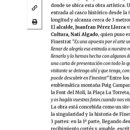
donde se ubica esta obra artística. 
entrada al casco histórico desde la
longitud y alcanza cerca de 3 metros
El
alcalde, Juanfran Pérez Llorca
vi
Cultura, Nati Algado
, quien puso e
Finestrat ”
Es una apuesta por el arte u
llenar de alegría esa entrada a nuestro
llenarlo y lo hemos hecho con algunos d
una carta de presentación con todo lo que
visitante se detenga ahí y que tenga, con
puede descubrir en Finestrat”
Entre los
emblemática montaña Puig Campana, 
la Font del Molí, la Plaça La Torreta,
y os hagáis vuestras fotos cuando nos visi
La obra está concebida como un
site
la singularidad y la historia de Fin
3 partes: en la 1ª parte, llegando de
recibimiento cortés y amable, escri