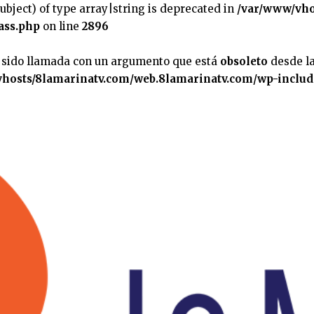
subject) of type array|string is deprecated in
/var/www/vho
ass.php
on line
2896
 sido llamada con un argumento que está
obsoleto
desde la
hosts/8lamarinatv.com/web.8lamarinatv.com/wp-includ