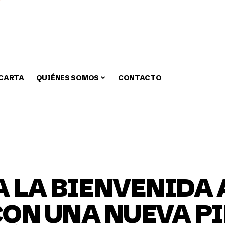
 CARTA
QUIÉNES SOMOS
CONTACTO
zar
Medio Ambiente
Fiestas
Alcaldia
Educa
 LA BIENVENIDA 
CON UNA NUEVA P