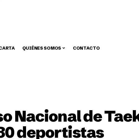
 CARTA
QUIÉNES SOMOS
CONTACTO
zar
Medio Ambiente
Fiestas
Alcaldia
Educa
so Nacional de Ta
180 deportistas