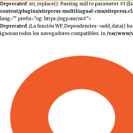
Deprecated
: str_replace(): Passing null to parameter #3 ($
content/plugins/sitepress-multilingual-cms/sitepress.cl
lang="" prefix="og: https://ogp.me/ns#">
Deprecated
: ¡La función WP_Dependencies->add_data() ha
ignoran todos los navegadores compatibles. in
/var/www/v