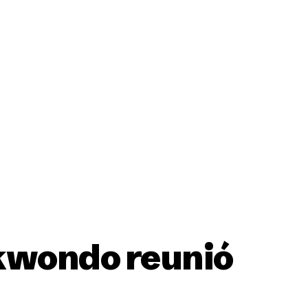
ción
ekwondo reunió