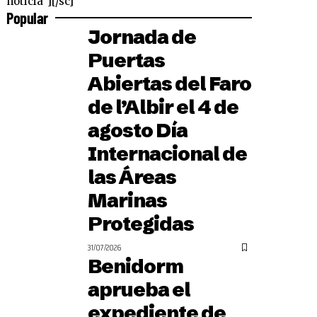
noticia"][/sc]
Popular
Jornada de
Puertas
Abiertas del Faro
de l’Albir el 4 de
agosto Día
Internacional de
las Áreas
Marinas
Protegidas
31/07/2026
Benidorm
aprueba el
expediente de