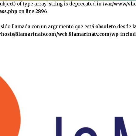
subject) of type array|string is deprecated in
/var/www/vho
ass.php
on line
2896
 sido llamada con un argumento que está
obsoleto
desde la
hosts/8lamarinatv.com/web.8lamarinatv.com/wp-includ