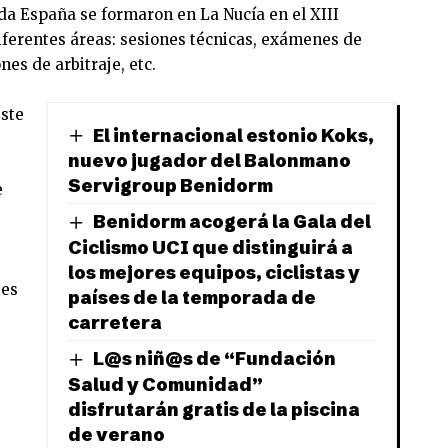
a España se formaron en La Nucía en el XIII
iferentes áreas: sesiones técnicas, exámenes de
nes de arbitraje, etc.
ste
El internacional estonio Koks,
nuevo jugador del Balonmano
Servigroup Benidorm
e
e
Benidorm acogerá la Gala del
Ciclismo UCI que distinguirá a
los mejores equipos, ciclistas y
tes
países de la temporada de
carretera
L@s niñ@s de “Fundación
Salud y Comunidad”
disfrutarán gratis de la piscina
de verano