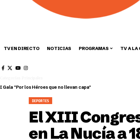
TV EN DIRECTO
NOTICIAS
PROGRAMAS
TV A LA
Cultura
Deportes
Sin categori
Categorías Principales
I Gala "Por los Héroes que no llevan capa"
DEPORTES
El XIII Congre
en La Nucía a 