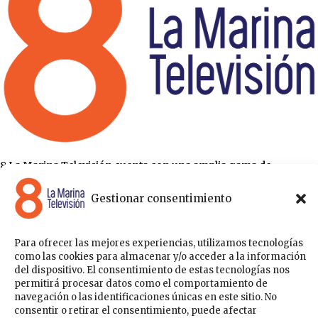
8 La Marina Televisión cuenta con una amplia gama de
programas para satisfacer las necesidades y gustos de cualquier
Gestionar consentimiento
persona, entre los que se encuentran programas de ámbito
político , de noticias, deportes, fiestas y eventos… para estar a la
última de todo lo que acontece en nuestra comarca.
Para ofrecer las mejores experiencias, utilizamos tecnologías
Sobre nosotros
como las cookies para almacenar y/o acceder a la información
Acceder
del dispositivo. El consentimiento de estas tecnologías nos
Contáctanos
Publicítate con nosotros
Política de Privacidad
permitirá procesar datos como el comportamiento de
navegación o las identificaciones únicas en este sitio. No
Política de Cookies
consentir o retirar el consentimiento, puede afectar