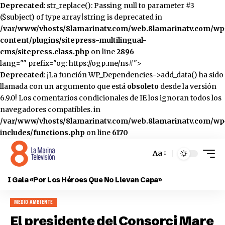
Deprecated
: str_replace(): Passing null to parameter #3
($subject) of type array|string is deprecated in
/var/www/vhosts/8lamarinatv.com/web.8lamarinatv.com/wp
content/plugins/sitepress-multilingual-
cms/sitepress.class.php
on line
2896
lang="" prefix="og: https://ogp.me/ns#">
Deprecated
: ¡La función WP_Dependencies->add_data() ha sido
llamada con un argumento que está
obsoleto
desde la versión
6.9.0! Los comentarios condicionales de IE los ignoran todos los
navegadores compatibles. in
/var/www/vhosts/8lamarinatv.com/web.8lamarinatv.com/wp
includes/functions.php
on line
6170
Aa
Cambiar
el
I Gala «Por Los Héroes Que No Llevan Capa»
tamaño
de
MEDIO AMBIENTE
la
fuente
El presidente del Consorci Mare