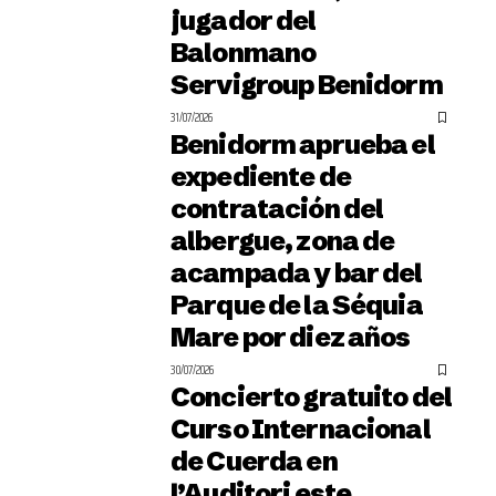
jugador del
Balonmano
Servigroup Benidorm
31/07/2026
Benidorm aprueba el
expediente de
contratación del
albergue, zona de
acampada y bar del
Parque de la Séquia
Mare por diez años
30/07/2026
Concierto gratuito del
Curso Internacional
de Cuerda en
l’Auditori este