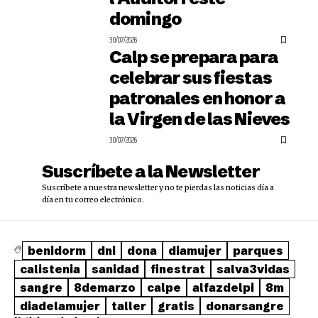
domingo
30/07/2026
Calp se prepara para
celebrar sus fiestas
patronales en honor a
la Virgen de las Nieves
30/07/2026
Suscríbete a la Newsletter
Suscríbete a nuestra newsletter y no te pierdas las noticias día a
día en tu correo electrónico.
benidorm
dni
dona
diamujer
parques
calistenia
sanidad
finestrat
salva3vidas
sangre
8demarzo
calpe
alfazdelpi
8m
diadelamujer
taller
gratis
donarsangre