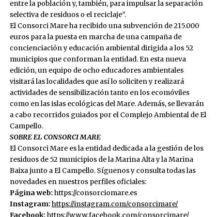
entre la población y, también, para impulsar la separación
selectiva de residuos o el reciclaje”.
El Consorci Mare ha recibido una subvención de 215.000
euros para la puesta en marcha de una campaña de
concienciación y educación ambiental dirigida a los 52
municipios que conforman la entidad. En esta nueva
edición, un equipo de ocho educadores ambientales
visitará las localidades que así lo soliciten y realizará
actividades de sensibilización tanto en los ecomóviles
como en las islas ecológicas del Mare. Además, se llevarán
a cabo recorridos guiados por el Complejo Ambiental de El
Campello.
SOBRE EL CONSORCI MARE
El Consorci Mare es la entidad dedicada a la gestión de los
residuos de 52 municipios de la Marina Alta y la Marina
Baixa junto a El Campello. Síguenos y consulta todas las
novedades en nuestros perfiles oficiales:
Pá
gina web:
https://consorciomare.es
Instagram:
https://
instagram.com/consorcimare/
Facebook:
https://www.facebook.com/
consorcimare/