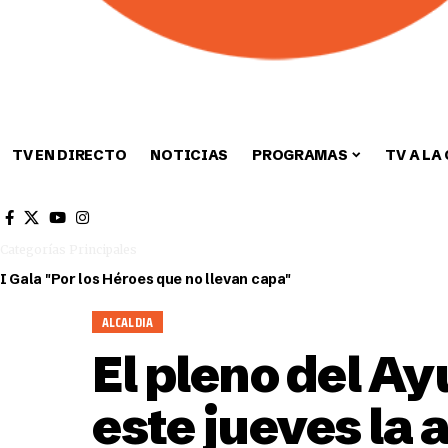
TV EN DIRECTO
NOTICIAS
PROGRAMAS
TV A LA
Cultura
Deportes
Sin categori
Categorías Principales
I Gala "Por los Héroes que no llevan capa"
ALCALDIA
El pleno del A
este jueves la