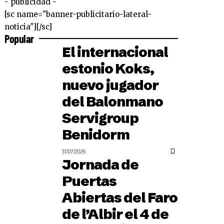
- publicidad -
[sc name="banner-publicitario-lateral-
noticia"][/sc]
Popular
El internacional
estonio Koks,
nuevo jugador
del Balonmano
Servigroup
Benidorm
31/07/2026
Jornada de
Puertas
Abiertas del Faro
de l’Albir el 4 de