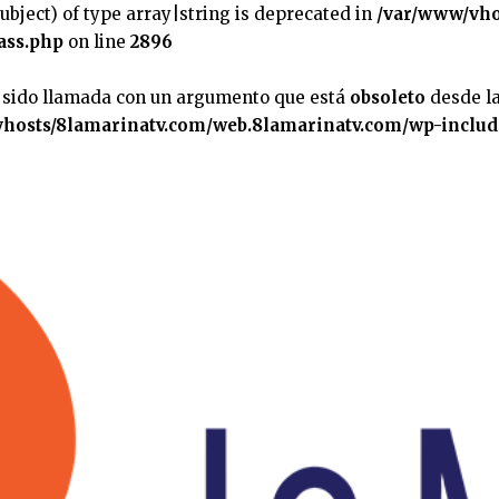
subject) of type array|string is deprecated in
/var/www/vho
ass.php
on line
2896
 sido llamada con un argumento que está
obsoleto
desde la
hosts/8lamarinatv.com/web.8lamarinatv.com/wp-includ