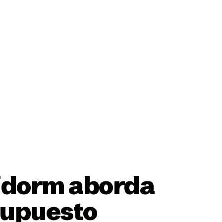
ción
nidorm aborda
esupuesto