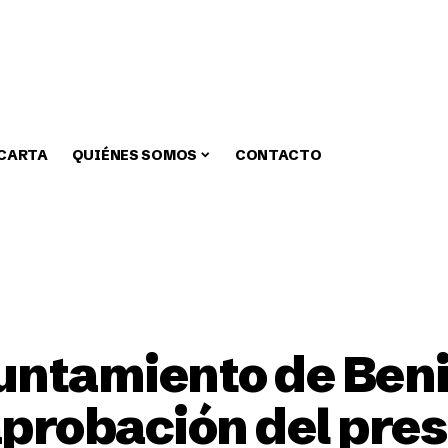
 CARTA
QUIÉNES SOMOS
CONTACTO
zar
Medio Ambiente
Fiestas
Alcaldia
Educa
yuntamiento de Be
 aprobación del pr