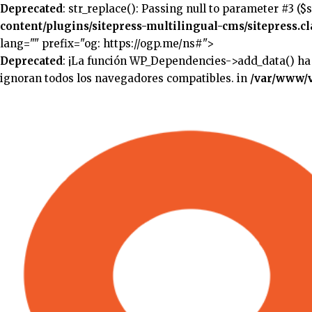
Deprecated
: str_replace(): Passing null to parameter #3 ($
content/plugins/sitepress-multilingual-cms/sitepress.cl
lang="" prefix="og: https://ogp.me/ns#">
Deprecated
: ¡La función WP_Dependencies->add_data() ha
ignoran todos los navegadores compatibles. in
/var/www/v