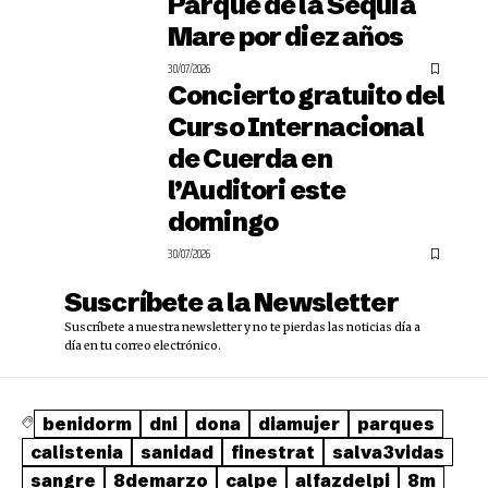
Parque de la Séquia
Mare por diez años
30/07/2026
Concierto gratuito del
Curso Internacional
de Cuerda en
l’Auditori este
domingo
30/07/2026
Suscríbete a la Newsletter
Suscríbete a nuestra newsletter y no te pierdas las noticias día a
día en tu correo electrónico.
benidorm
dni
dona
diamujer
parques
calistenia
sanidad
finestrat
salva3vidas
sangre
8demarzo
calpe
alfazdelpi
8m