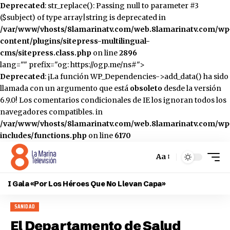
Deprecated
: str_replace(): Passing null to parameter #3
($subject) of type array|string is deprecated in
/var/www/vhosts/8lamarinatv.com/web.8lamarinatv.com/wp
content/plugins/sitepress-multilingual-
cms/sitepress.class.php
on line
2896
lang="" prefix="og: https://ogp.me/ns#">
Deprecated
: ¡La función WP_Dependencies->add_data() ha sido
llamada con un argumento que está
obsoleto
desde la versión
6.9.0! Los comentarios condicionales de IE los ignoran todos los
navegadores compatibles. in
/var/www/vhosts/8lamarinatv.com/web.8lamarinatv.com/wp
includes/functions.php
on line
6170
Aa
Cambiar
el
I Gala «Por Los Héroes Que No Llevan Capa»
tamaño
de
SANIDAD
la
fuente
El Departamento de Salud