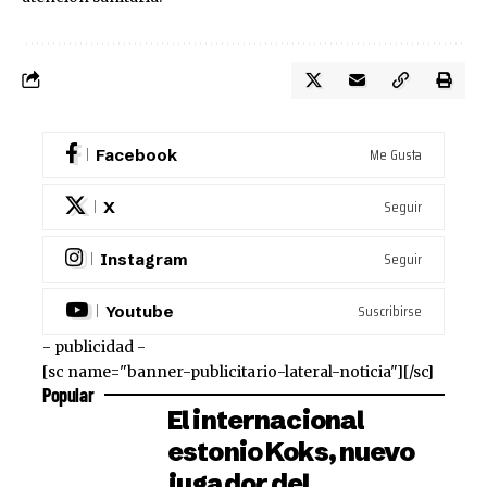
Me Gusta
Facebook
Seguir
X
Seguir
Instagram
Suscribirse
Youtube
- publicidad -
[sc name="banner-publicitario-lateral-noticia"][/sc]
Popular
El internacional
estonio Koks, nuevo
jugador del