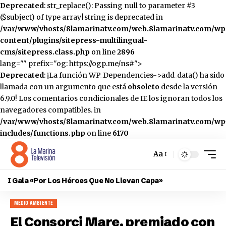
Deprecated
: str_replace(): Passing null to parameter #3
($subject) of type array|string is deprecated in
/var/www/vhosts/8lamarinatv.com/web.8lamarinatv.com/wp
content/plugins/sitepress-multilingual-
cms/sitepress.class.php
on line
2896
lang="" prefix="og: https://ogp.me/ns#">
Deprecated
: ¡La función WP_Dependencies->add_data() ha sido
llamada con un argumento que está
obsoleto
desde la versión
6.9.0! Los comentarios condicionales de IE los ignoran todos los
navegadores compatibles. in
/var/www/vhosts/8lamarinatv.com/web.8lamarinatv.com/wp
includes/functions.php
on line
6170
Aa
Cambiar
el
I Gala «Por Los Héroes Que No Llevan Capa»
tamaño
de
MEDIO AMBIENTE
la
fuente
El Consorci Mare, premiado con