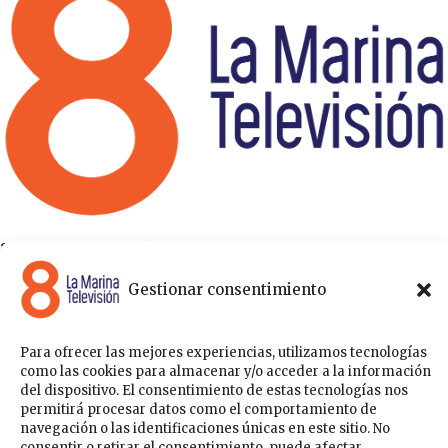
8 La Marina Televisión cuenta con una amplia gama de
programas para satisfacer las necesidades y gustos de cualquier
Gestionar consentimiento
persona, entre los que se encuentran programas de ámbito
político , de noticias, deportes, fiestas y eventos… para estar a la
última de todo lo que acontece en nuestra comarca.
Para ofrecer las mejores experiencias, utilizamos tecnologías
Sobre nosotros
como las cookies para almacenar y/o acceder a la información
Acceder
del dispositivo. El consentimiento de estas tecnologías nos
permitirá procesar datos como el comportamiento de
Contáctanos
Publicítate con nosotros
Política de Privacidad
navegación o las identificaciones únicas en este sitio. No
Política de Cookies
consentir o retirar el consentimiento, puede afectar