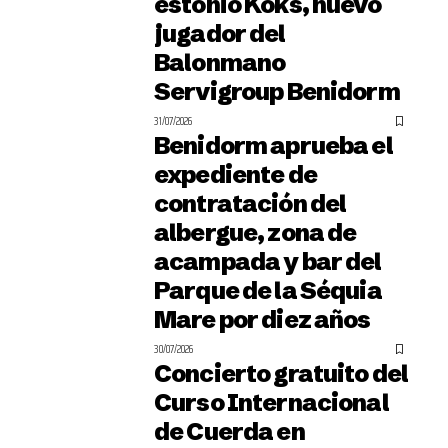
estonio Koks, nuevo
jugador del
Balonmano
Servigroup Benidorm
31/07/2026
Benidorm aprueba el
expediente de
contratación del
albergue, zona de
acampada y bar del
Parque de la Séquia
Mare por diez años
30/07/2026
Concierto gratuito del
Curso Internacional
de Cuerda en