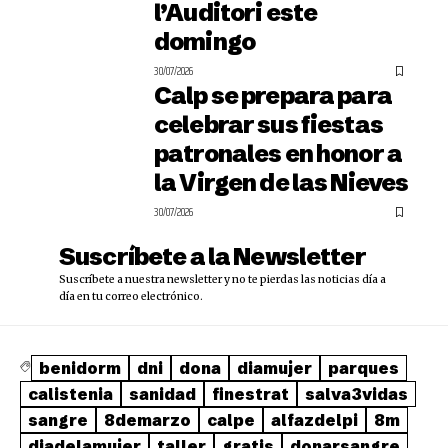
l’Auditori este
domingo
30/07/2026
Calp se prepara para
celebrar sus fiestas
patronales en honor a
la Virgen de las Nieves
30/07/2026
Suscríbete a la Newsletter
Suscríbete a nuestra newsletter y no te pierdas las noticias día a
día en tu correo electrónico.
benidorm
dni
dona
diamujer
parques
calistenia
sanidad
finestrat
salva3vidas
sangre
8demarzo
calpe
alfazdelpi
8m
diadelamujer
taller
gratis
donarsangre