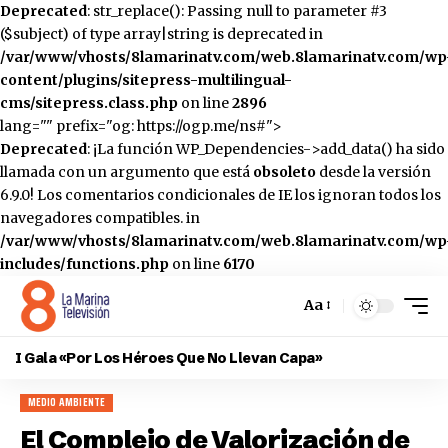
Deprecated
: str_replace(): Passing null to parameter #3
($subject) of type array|string is deprecated in
/var/www/vhosts/8lamarinatv.com/web.8lamarinatv.com/wp
content/plugins/sitepress-multilingual-
cms/sitepress.class.php
on line
2896
lang="" prefix="og: https://ogp.me/ns#">
Deprecated
: ¡La función WP_Dependencies->add_data() ha sido
llamada con un argumento que está
obsoleto
desde la versión
6.9.0! Los comentarios condicionales de IE los ignoran todos los
navegadores compatibles. in
/var/www/vhosts/8lamarinatv.com/web.8lamarinatv.com/wp
includes/functions.php
on line
6170
Aa
Cambiar
el
I Gala «Por Los Héroes Que No Llevan Capa»
tamaño
de
MEDIO AMBIENTE
la
fuente
El Complejo de Valorización de