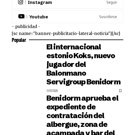
Seguir
Instagram
Suscribirse
Youtube
- publicidad -
[sc name="banner-publicitario-lateral-noticia"][/sc]
Popular
El internacional
estonio Koks, nuevo
jugador del
Balonmano
Servigroup Benidorm
31/07/2026
Benidorm aprueba el
expediente de
contratación del
albergue, zona de
acampada y bar del