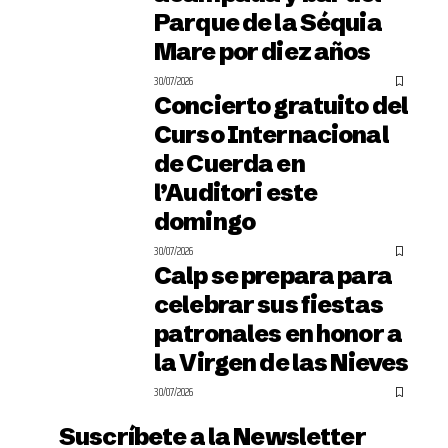
Parque de la Séquia
Mare por diez años
30/07/2026
Concierto gratuito del
Curso Internacional
de Cuerda en
l’Auditori este
domingo
30/07/2026
Calp se prepara para
celebrar sus fiestas
patronales en honor a
la Virgen de las Nieves
30/07/2026
Suscríbete a la Newsletter