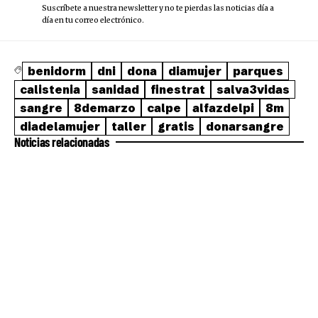
Suscríbete a nuestra newsletter y no te pierdas las noticias día a
día en tu correo electrónico.
benidorm
dni
dona
diamujer
parques
calistenia
sanidad
finestrat
salva3vidas
sangre
8demarzo
calpe
alfazdelpi
8m
diadelamujer
taller
gratis
donarsangre
Noticias relacionadas