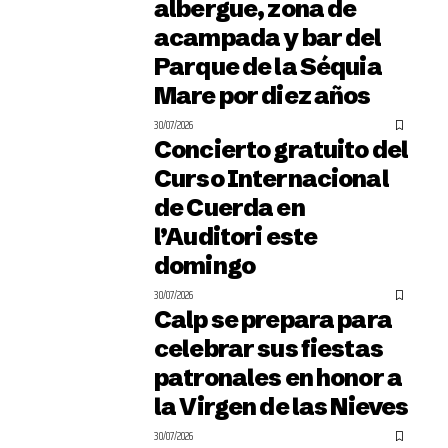
albergue, zona de
acampada y bar del
Parque de la Séquia
Mare por diez años
30/07/2026
Concierto gratuito del
Curso Internacional
de Cuerda en
l’Auditori este
domingo
30/07/2026
Calp se prepara para
celebrar sus fiestas
patronales en honor a
la Virgen de las Nieves
30/07/2026