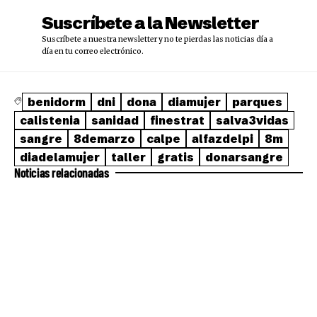
Suscríbete a la Newsletter
Suscríbete a nuestra newsletter y no te pierdas las noticias día a
día en tu correo electrónico.
benidorm
dni
dona
diamujer
parques
calistenia
sanidad
finestrat
salva3vidas
sangre
8demarzo
calpe
alfazdelpi
8m
diadelamujer
taller
gratis
donarsangre
Noticias relacionadas