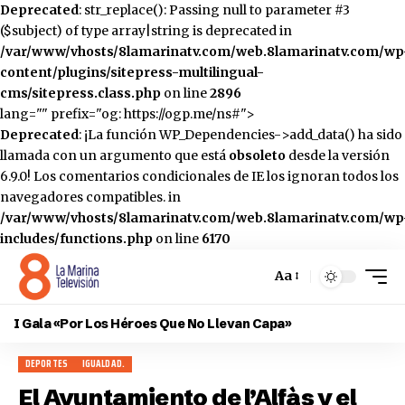
Deprecated
: str_replace(): Passing null to parameter #3
($subject) of type array|string is deprecated in
/var/www/vhosts/8lamarinatv.com/web.8lamarinatv.com/wp
content/plugins/sitepress-multilingual-
cms/sitepress.class.php
on line
2896
lang="" prefix="og: https://ogp.me/ns#">
Deprecated
: ¡La función WP_Dependencies->add_data() ha sido
llamada con un argumento que está
obsoleto
desde la versión
6.9.0! Los comentarios condicionales de IE los ignoran todos los
navegadores compatibles. in
/var/www/vhosts/8lamarinatv.com/web.8lamarinatv.com/wp
includes/functions.php
on line
6170
Aa
Cambiar
el
I Gala «Por Los Héroes Que No Llevan Capa»
tamaño
de
DEPORTES
IGUALDAD.
la
fuente
El Ayuntamiento de l’Alfàs y el