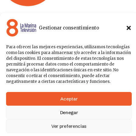
8 La Marina Televisión cuenta con una amplia gama de
programas para satisfacer las necesidades y gustos de cualquier
Gestionar consentimiento
persona, entre los que se encuentran programas de ámbito
político , de noticias, deportes, fiestas y eventos… para estar a la
última de todo lo que acontece en nuestra comarca.
Para ofrecer las mejores experiencias, utilizamos tecnologías
Sobre nosotros
como las cookies para almacenar y/o acceder a la información
Acceder
del dispositivo. El consentimiento de estas tecnologías nos
permitirá procesar datos como el comportamiento de
Contáctanos
Publicítate con nosotros
Política de Privacidad
navegación o las identificaciones únicas en este sitio. No
Política de Cookies
consentir o retirar el consentimiento, puede afectar
negativamente a ciertas características y funciones.
148k
41
Aceptar
Denegar
5k
777
Ver preferencias