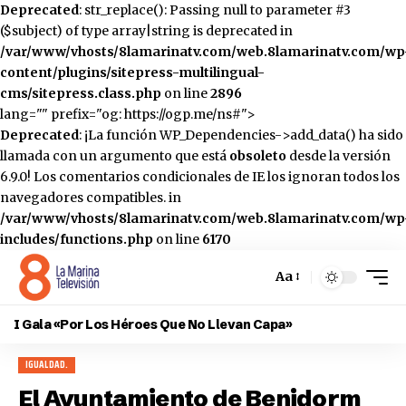
Deprecated
: str_replace(): Passing null to parameter #3
($subject) of type array|string is deprecated in
/var/www/vhosts/8lamarinatv.com/web.8lamarinatv.com/wp
content/plugins/sitepress-multilingual-
cms/sitepress.class.php
on line
2896
lang="" prefix="og: https://ogp.me/ns#">
Deprecated
: ¡La función WP_Dependencies->add_data() ha sido
llamada con un argumento que está
obsoleto
desde la versión
6.9.0! Los comentarios condicionales de IE los ignoran todos los
navegadores compatibles. in
/var/www/vhosts/8lamarinatv.com/web.8lamarinatv.com/wp
includes/functions.php
on line
6170
Aa
Cambiar
el
I Gala «Por Los Héroes Que No Llevan Capa»
tamaño
de
IGUALDAD.
la
fuente
El Ayuntamiento de Benidorm