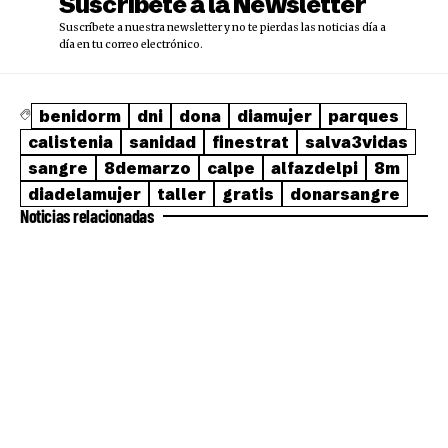
Suscríbete a la Newsletter
Suscríbete a nuestra newsletter y no te pierdas las noticias día a
día en tu correo electrónico.
benidorm
dni
dona
diamujer
parques
calistenia
sanidad
finestrat
salva3vidas
sangre
8demarzo
calpe
alfazdelpi
8m
diadelamujer
taller
gratis
donarsangre
Noticias relacionadas