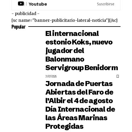
Suscribirse
Youtube
- publicidad -
[sc name="banner-publicitario-lateral-noticia"][/sc]
Popular
El internacional
estonio Koks, nuevo
jugador del
Balonmano
Servigroup Benidorm
31/07/2026
Jornada de Puertas
Abiertas del Faro de
l’Albir el 4 de agosto
Día Internacional de
las Áreas Marinas
Protegidas