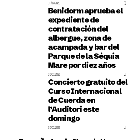
31/07/2026
Benidorm aprueba el
expediente de
contratación del
albergue, zona de
acampada y bar del
Parque de la Séquia
Mare por diez años
30/07/2026
Concierto gratuito del
Curso Internacional
de Cuerda en
l’Auditori este
domingo
30/07/2026