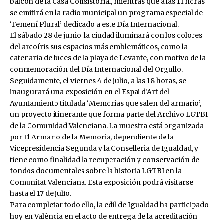
balcón de la Casa Consistorial, mientras que a las 11 horas
se emitirá en la radio municipal un programa especial de
‘Femení Plural’ dedicado a este Día Internacional.
El sábado 28 de junio, la ciudad iluminará con los colores
del arcoíris sus espacios más emblemáticos, como la
catenaria de luces de la playa de Levante, con motivo de la
conmemoración del Día Internacional del Orgullo.
Seguidamente, el viernes 4 de julio, a las 18 horas, se
inaugurará una exposición en el Espai d’Art del
Ayuntamiento titulada ‘Memorias que salen del armario’,
un proyecto itinerante que forma parte del Archivo LGTBI
de la Comunidad Valenciana. La muestra está organizada
por El Armario de la Memoria, dependiente de la
Vicepresidencia Segunda y la Conselleria de Igualdad, y
tiene como finalidad la recuperación y conservación de
fondos documentales sobre la historia LGTBI en la
Comunitat Valenciana. Esta exposición podrá visitarse
hasta el 17 de julio.
Para completar todo ello, la edil de Igualdad ha participado
hoy en València en el acto de entrega de la acreditación