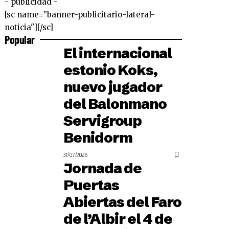
- publicidad -
[sc name="banner-publicitario-lateral-
noticia"][/sc]
Popular
El internacional
estonio Koks,
nuevo jugador
del Balonmano
Servigroup
Benidorm
31/07/2026
Jornada de
Puertas
Abiertas del Faro
de l’Albir el 4 de