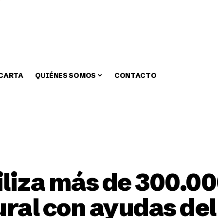
 CARTA
QUIÉNES SOMOS
CONTACTO
zar
Medio Ambiente
Fiestas
Alcaldia
Educa
liza más de 300.00
ral con ayudas del 