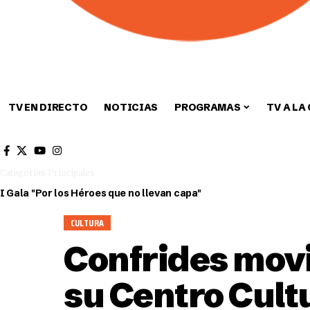
TV EN DIRECTO
NOTICIAS
PROGRAMAS
TV A LA
Cultura
Deportes
Sin categori
Categorías Principales
I Gala "Por los Héroes que no llevan capa"
CULTURA
Confrides movi
su Centro Cultu