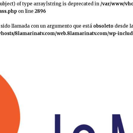
subject) of type array|string is deprecated in
/var/www/vho
ass.php
on line
2896
 sido llamada con un argumento que está
obsoleto
desde la
hosts/8lamarinatv.com/web.8lamarinatv.com/wp-includ