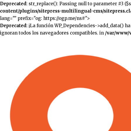
Deprecated
: str_replace(): Passing null to parameter #3 ($
content/plugins/sitepress-multilingual-cms/sitepress.cl
lang="" prefix="og: https://ogp.me/ns#">
Deprecated
: ¡La función WP_Dependencies->add_data() ha
ignoran todos los navegadores compatibles. in
/var/www/v