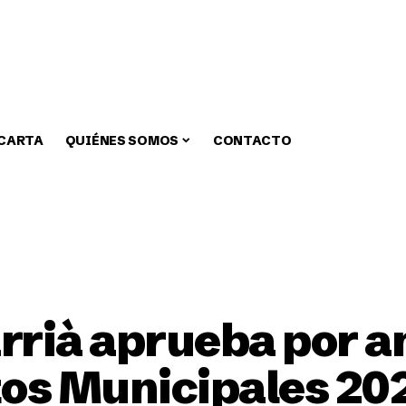
 CARTA
QUIÉNES SOMOS
CONTACTO
zar
Medio Ambiente
Fiestas
Alcaldia
Educa
arrià aprueba por 
tos Municipales 20