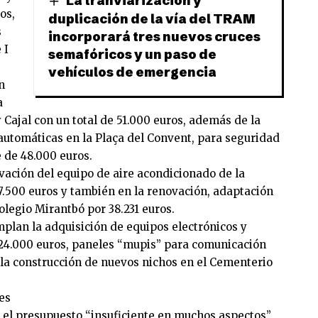
La tranviarización y
os,
duplicación de la vía del TRAM
s
incorporará tres nuevos cruces
 I
semafóricos y un paso de
vehículos de emergencia
n
a
 Cajal con un total de 51.000 euros, además de la
 automáticas en la Plaça del Convent, para seguridad
e de 48.000 euros.
ovación del equipo de aire acondicionado de la
17.500 euros y también en la renovación, adaptación
olegio Mirantbó por 38.231 euros.
mplan la adquisición de equipos electrónicos y
r 24.000 euros, paneles “mupis” para comunicación
 la construcción de nuevos nichos en el Cementerio
es
o el presupuesto “insuficiente en muchos aspectos”,