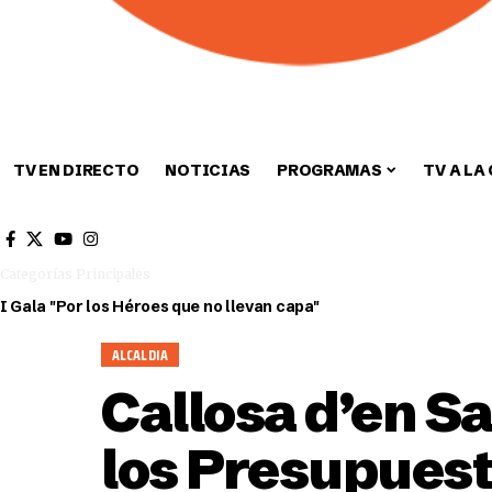
TV EN DIRECTO
NOTICIAS
PROGRAMAS
TV A LA
Cultura
Deportes
Sin categori
Categorías Principales
I Gala "Por los Héroes que no llevan capa"
ALCALDIA
Callosa d’en S
los Presupues