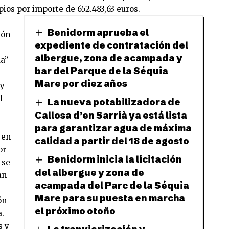
pios por importe de 652.483,63 euros.
s
Benidorm aprueba el
ión
expediente de contratación del
albergue, zona de acampada y
a”
bar del Parque de la Séquia
Mare por diez años
 y
l
La nueva potabilizadora de
Callosa d’en Sarrià ya está lista
para garantizar agua de máxima
 en
calidad a partir del 18 de agosto
or
Benidorm inicia la licitación
 se
del albergue y zona de
an
acampada del Parc de la Séquia
Mare para su puesta en marcha
ón
el próximo otoño
a.
s y