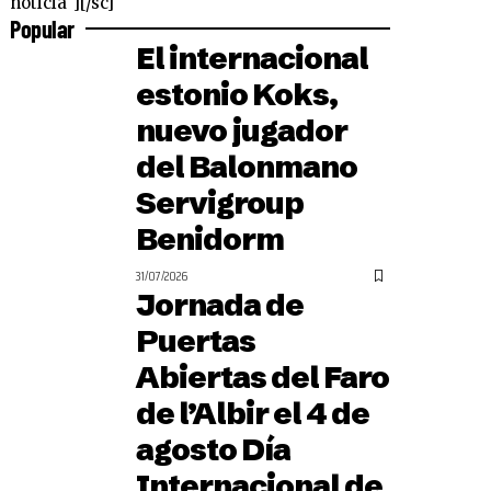
noticia"][/sc]
Popular
El internacional
estonio Koks,
nuevo jugador
del Balonmano
Servigroup
Benidorm
31/07/2026
Jornada de
Puertas
Abiertas del Faro
de l’Albir el 4 de
agosto Día
Internacional de