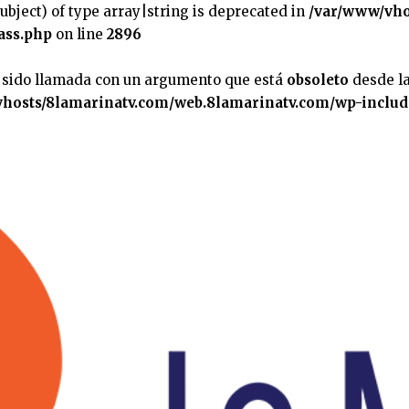
subject) of type array|string is deprecated in
/var/www/vho
ass.php
on line
2896
 sido llamada con un argumento que está
obsoleto
desde la
hosts/8lamarinatv.com/web.8lamarinatv.com/wp-includ