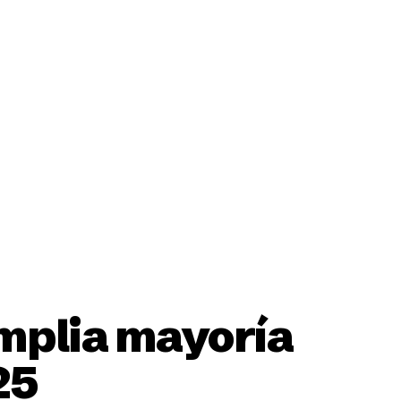
ción
amplia mayoría
25