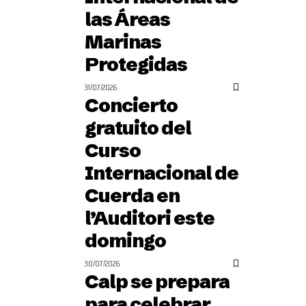
las Áreas
Marinas
Protegidas
31/07/2026
Concierto
gratuito del
Curso
Internacional de
Cuerda en
l’Auditori este
domingo
30/07/2026
Calp se prepara
para celebrar