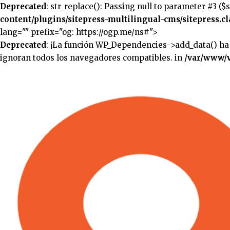
Deprecated
: str_replace(): Passing null to parameter #3 ($
content/plugins/sitepress-multilingual-cms/sitepress.cl
lang="" prefix="og: https://ogp.me/ns#">
Deprecated
: ¡La función WP_Dependencies->add_data() ha
ignoran todos los navegadores compatibles. in
/var/www/v