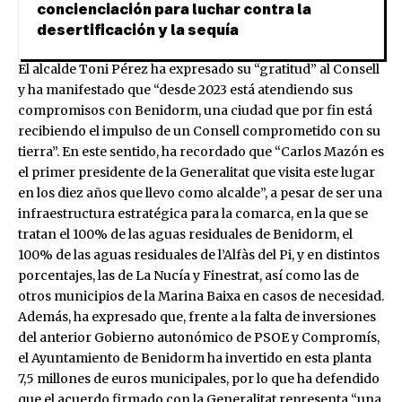
concienciación para luchar contra la
desertificación y la sequía
El alcalde Toni Pérez ha expresado su “gratitud” al Consell
y ha manifestado que “desde 2023 está atendiendo sus
compromisos con Benidorm, una ciudad que por fin está
recibiendo el impulso de un Consell comprometido con su
tierra”. En este sentido, ha recordado que “Carlos Mazón es
el primer presidente de la Generalitat que visita este lugar
en los diez años que llevo como alcalde”, a pesar de ser una
infraestructura estratégica para la comarca, en la que se
tratan el 100% de las aguas residuales de Benidorm, el
100% de las aguas residuales de l’Alfàs del Pi, y en distintos
porcentajes, las de La Nucía y Finestrat, así como las de
otros municipios de la Marina Baixa en casos de necesidad.
Además, ha expresado que, frente a la falta de inversiones
del anterior Gobierno autonómico de PSOE y Compromís,
el Ayuntamiento de Benidorm ha invertido en esta planta
7,5 millones de euros municipales, por lo que ha defendido
que el acuerdo firmado con la Generalitat representa “una