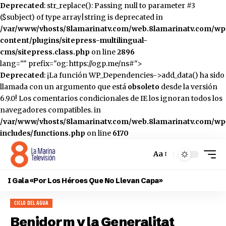
Deprecated
: str_replace(): Passing null to parameter #3
($subject) of type array|string is deprecated in
/var/www/vhosts/8lamarinatv.com/web.8lamarinatv.com/wp
content/plugins/sitepress-multilingual-
cms/sitepress.class.php
on line
2896
lang="" prefix="og: https://ogp.me/ns#">
Deprecated
: ¡La función WP_Dependencies->add_data() ha sido
llamada con un argumento que está
obsoleto
desde la versión
6.9.0! Los comentarios condicionales de IE los ignoran todos los
navegadores compatibles. in
/var/www/vhosts/8lamarinatv.com/web.8lamarinatv.com/wp
includes/functions.php
on line
6170
Aa
Cambiar
el
I Gala «Por Los Héroes Que No Llevan Capa»
tamaño
de
CICLO DEL AGUA
la
fuente
Benidorm y la Generalitat