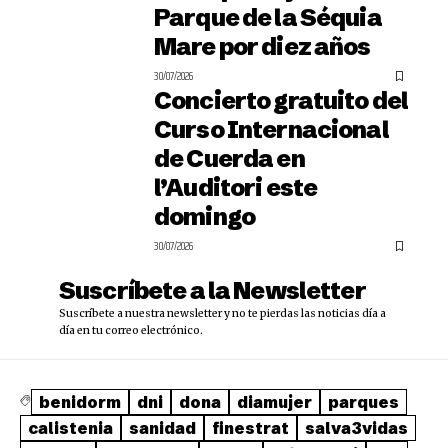
Parque de la Séquia
Mare por diez años
30/07/2026
Concierto gratuito del
Curso Internacional
de Cuerda en
l’Auditori este
domingo
30/07/2026
Suscríbete a la Newsletter
Suscríbete a nuestra newsletter y no te pierdas las noticias día a
día en tu correo electrónico.
benidorm
dni
dona
diamujer
parques
calistenia
sanidad
finestrat
salva3vidas