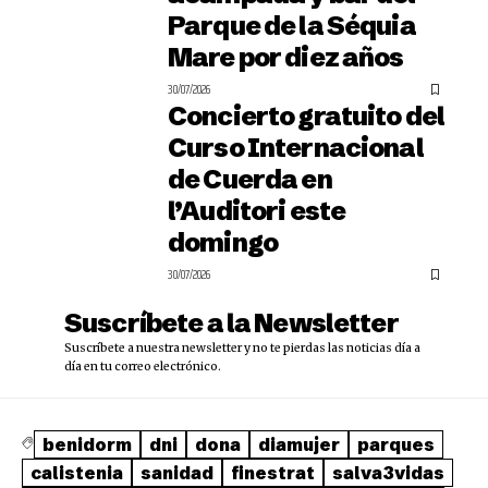
Parque de la Séquia
Mare por diez años
30/07/2026
Concierto gratuito del
Curso Internacional
de Cuerda en
l’Auditori este
domingo
30/07/2026
Suscríbete a la Newsletter
Suscríbete a nuestra newsletter y no te pierdas las noticias día a
día en tu correo electrónico.
benidorm
dni
dona
diamujer
parques
calistenia
sanidad
finestrat
salva3vidas