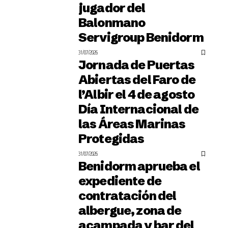
jugador del
Balonmano
Servigroup Benidorm
31/07/2026
Jornada de Puertas
Abiertas del Faro de
l’Albir el 4 de agosto
Día Internacional de
las Áreas Marinas
Protegidas
31/07/2026
Benidorm aprueba el
expediente de
contratación del
albergue, zona de
acampada y bar del