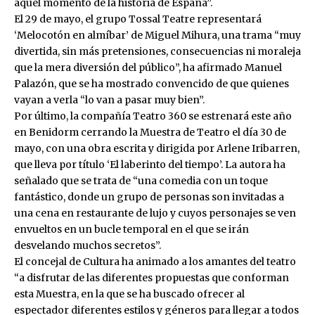
aquel momento de la historia de España”.
El 29 de mayo, el grupo Tossal Teatre representará
‘Melocotón en almíbar’ de Miguel Mihura, una trama “muy
divertida, sin más pretensiones, consecuencias ni moraleja
que la mera diversión del público”, ha afirmado Manuel
Palazón, que se ha mostrado convencido de que quienes
vayan a verla “lo van a pasar muy bien”.
Por último, la compañía Teatro 360 se estrenará este año
en Benidorm cerrando la Muestra de Teatro el día 30 de
mayo, con una obra escrita y dirigida por Arlene Iribarren,
que lleva por título ‘El laberinto del tiempo’. La autora ha
señalado que se trata de “una comedia con un toque
fantástico, donde un grupo de personas son invitadas a
una cena en restaurante de lujo y cuyos personajes se ven
envueltos en un bucle temporal en el que se irán
desvelando muchos secretos”.
El concejal de Cultura ha animado a los amantes del teatro
“a disfrutar de las diferentes propuestas que conforman
esta Muestra, en la que se ha buscado ofrecer al
espectador diferentes estilos y géneros para llegar a todos