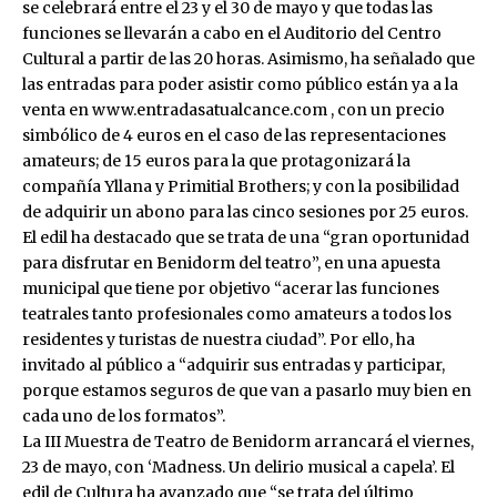
se celebrará entre el 23 y el 30 de mayo y que todas las
funciones se llevarán a cabo en el Auditorio del Centro
Cultural a partir de las 20 horas. Asimismo, ha señalado que
las entradas para poder asistir como público están ya a la
venta en
www.entradasatualcance.com
, con un precio
simbólico de 4 euros en el caso de las representaciones
amateurs; de 15 euros para la que protagonizará la
compañía Yllana y Primitial Brothers; y con la posibilidad
de adquirir un abono para las cinco sesiones por 25 euros.
El edil ha destacado que se trata de una “gran oportunidad
para disfrutar en Benidorm del teatro”, en una apuesta
municipal que tiene por objetivo “acerar las funciones
teatrales tanto profesionales como amateurs a todos los
residentes y turistas de nuestra ciudad”. Por ello, ha
invitado al público a “adquirir sus entradas y participar,
porque estamos seguros de que van a pasarlo muy bien en
cada uno de los formatos”.
La III Muestra de Teatro de Benidorm arrancará el viernes,
23 de mayo, con ‘Madness. Un delirio musical a capela’. El
edil de Cultura ha avanzado que “se trata del último