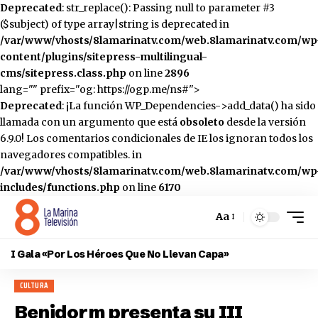
Deprecated
: str_replace(): Passing null to parameter #3
($subject) of type array|string is deprecated in
/var/www/vhosts/8lamarinatv.com/web.8lamarinatv.com/wp
content/plugins/sitepress-multilingual-
cms/sitepress.class.php
on line
2896
lang="" prefix="og: https://ogp.me/ns#">
Deprecated
: ¡La función WP_Dependencies->add_data() ha sido
llamada con un argumento que está
obsoleto
desde la versión
6.9.0! Los comentarios condicionales de IE los ignoran todos los
navegadores compatibles. in
/var/www/vhosts/8lamarinatv.com/web.8lamarinatv.com/wp
includes/functions.php
on line
6170
Aa
Cambiar
el
I Gala «Por Los Héroes Que No Llevan Capa»
tamaño
de
CULTURA
la
fuente
Benidorm presenta su III