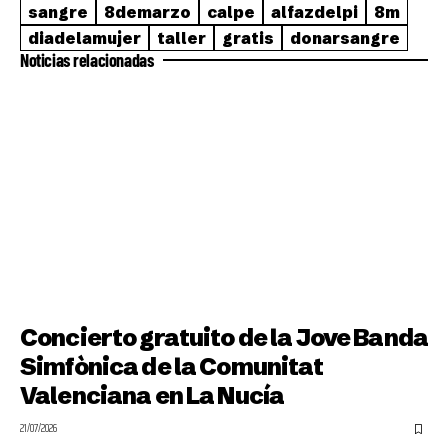
sangre
8demarzo
calpe
alfazdelpi
8m
diadelamujer
taller
gratis
donarsangre
Noticias relacionadas
Concierto gratuito de la Jove Banda
Simfònica de la Comunitat
Valenciana en La Nucía
21/07/2026