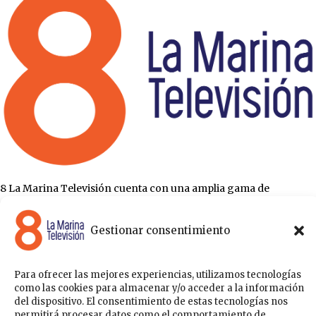
8 La Marina Televisión cuenta con una amplia gama de
programas para satisfacer las necesidades y gustos de cualquier
persona, entre los que se encuentran programas de ámbito
Gestionar consentimiento
político , de noticias, deportes, fiestas y eventos… para estar a la
última de todo lo que acontece en nuestra comarca.
Sobre nosotros
Para ofrecer las mejores experiencias, utilizamos tecnologías
Acceder
como las cookies para almacenar y/o acceder a la información
del dispositivo. El consentimiento de estas tecnologías nos
Contáctanos
Publicítate con nosotros
Política de Privacidad
permitirá procesar datos como el comportamiento de