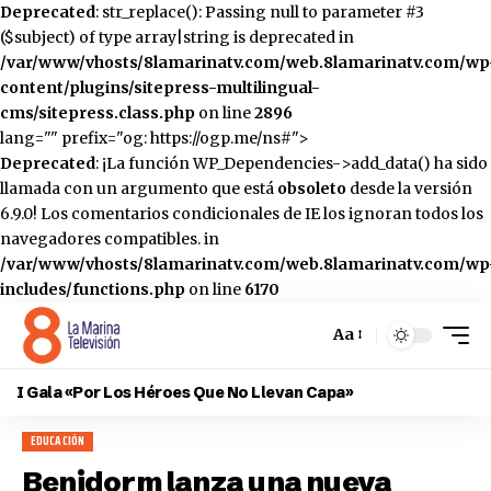
Deprecated
: str_replace(): Passing null to parameter #3
($subject) of type array|string is deprecated in
/var/www/vhosts/8lamarinatv.com/web.8lamarinatv.com/wp
content/plugins/sitepress-multilingual-
cms/sitepress.class.php
on line
2896
lang="" prefix="og: https://ogp.me/ns#">
Deprecated
: ¡La función WP_Dependencies->add_data() ha sido
llamada con un argumento que está
obsoleto
desde la versión
6.9.0! Los comentarios condicionales de IE los ignoran todos los
navegadores compatibles. in
/var/www/vhosts/8lamarinatv.com/web.8lamarinatv.com/wp
includes/functions.php
on line
6170
Aa
Cambiar
el
I Gala «Por Los Héroes Que No Llevan Capa»
tamaño
de
EDUCACIÓN
la
fuente
Benidorm lanza una nueva