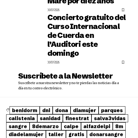
Mare por diez años
30/07/2026
Concierto gratuito del
Curso Internacional
de Cuerda en
l’Auditori este
domingo
30/07/2026
Suscríbete a la Newsletter
Suscríbete a nuestra newsletter y no te pierdas las noticias día a
día en tu correo electrónico.
benidorm
dni
dona
diamujer
parques
calistenia
sanidad
finestrat
salva3vidas
sangre
8demarzo
calpe
alfazdelpi
8m
diadelamujer
taller
gratis
donarsangre