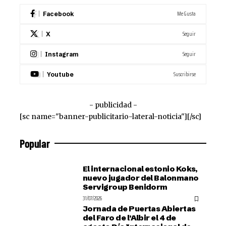
Me Gusta
Facebook
Seguir
X
Seguir
Instagram
Suscribirse
Youtube
- publicidad -
[sc name="banner-publicitario-lateral-noticia"][/sc]
Popular
El internacional estonio Koks,
nuevo jugador del Balonmano
Servigroup Benidorm
31/07/2026
Jornada de Puertas Abiertas
del Faro de l’Albir el 4 de