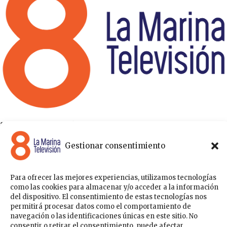
8 La Marina Televisión cuenta con una amplia gama de
programas para satisfacer las necesidades y gustos de cualquier
Gestionar consentimiento
persona, entre los que se encuentran programas de ámbito
político , de noticias, deportes, fiestas y eventos… para estar a la
última de todo lo que acontece en nuestra comarca.
Para ofrecer las mejores experiencias, utilizamos tecnologías
Sobre nosotros
como las cookies para almacenar y/o acceder a la información
Acceder
del dispositivo. El consentimiento de estas tecnologías nos
permitirá procesar datos como el comportamiento de
Contáctanos
Publicítate con nosotros
Política de Privacidad
navegación o las identificaciones únicas en este sitio. No
Política de Cookies
consentir o retirar el consentimiento, puede afectar