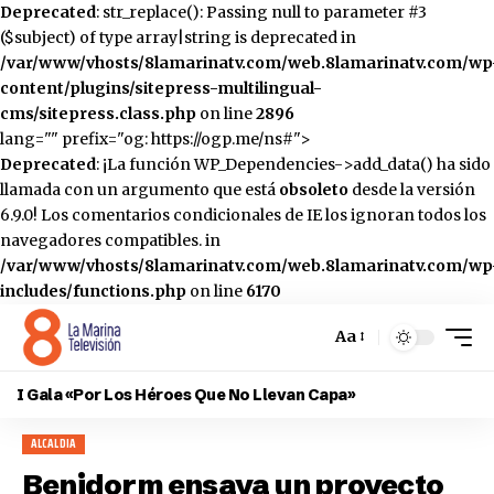
Deprecated
: str_replace(): Passing null to parameter #3
($subject) of type array|string is deprecated in
/var/www/vhosts/8lamarinatv.com/web.8lamarinatv.com/wp
content/plugins/sitepress-multilingual-
cms/sitepress.class.php
on line
2896
lang="" prefix="og: https://ogp.me/ns#">
Deprecated
: ¡La función WP_Dependencies->add_data() ha sido
llamada con un argumento que está
obsoleto
desde la versión
6.9.0! Los comentarios condicionales de IE los ignoran todos los
navegadores compatibles. in
/var/www/vhosts/8lamarinatv.com/web.8lamarinatv.com/wp
includes/functions.php
on line
6170
Aa
Cambiar
el
I Gala «Por Los Héroes Que No Llevan Capa»
tamaño
de
ALCALDIA
la
fuente
Benidorm ensaya un proyecto