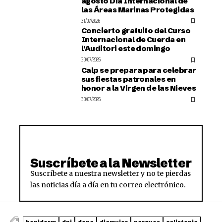
agosto Día Internacional de
las Áreas Marinas Protegidas
31/07/2026
Concierto gratuito del Curso
Internacional de Cuerda en
l’Auditori este domingo
30/07/2026
Calp se prepara para celebrar
sus fiestas patronales en
honor a la Virgen de las Nieves
30/07/2026
Suscríbete a la Newsletter
Suscríbete a nuestra newsletter y no te pierdas
las noticias día a día en tu correo electrónico.
benidorm
dni
dona
diamujer
parques
calistenia