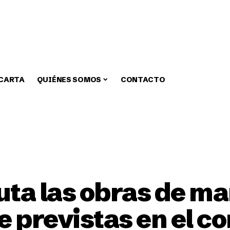
 CARTA
QUIÉNES SOMOS
CONTACTO
zar
Medio Ambiente
Fiestas
Alcaldia
Educa
uta las obras de m
e previstas en el c