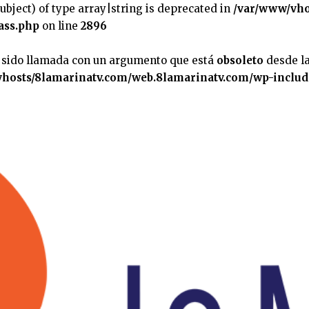
subject) of type array|string is deprecated in
/var/www/vho
ass.php
on line
2896
 sido llamada con un argumento que está
obsoleto
desde la
hosts/8lamarinatv.com/web.8lamarinatv.com/wp-includ