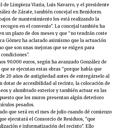
 de Limpieza Viaria, Luis Navarro, y el presidente
ález de Zárate, también concejal en Benidorm.
ajos de mantenimiento los está realizando la
 recogen en el convenio”. La concejal también ha
en un plazo de dos meses y que “no tendrán coste
ica Gómez ha aclarado asimismo que la actuación
ino que son unas mejoras que se exigen para
 condiciones”.
unos 90.000 euros, según ha avanzado González de
 que se ejecutan estas obras “porque había que
 de 20 años de antigüedad antes de entregárselo al
n dotar de accesibilidad al recinto, la colocación de
seos y alumbrado exterior y también actuar en las
puesto que los muros presentan algún deterioro
hículos pesados.
lado que será en el mes de julio cuando dé comienzo
 que ejecutará el Consorcio de Residuos, “que
lización e informatización del recinto”. Ello