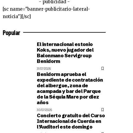
- publicidad -
[sc name="banner-publicitario-lateral-
noticia"][/sc]
Popular
El internacional estonio
Koks, nuevo jugador del
Balonmano Servigroup
Benidorm
31/07/2026
Benidorm aprueba el
expediente de contratación
del albergue, zona de
acampada y bar del Parque
de la Séquia Mare por diez
años
30/07/2026
Concierto gratuito del Curso
Internacional de Cuerda en
l’Auditori este domingo