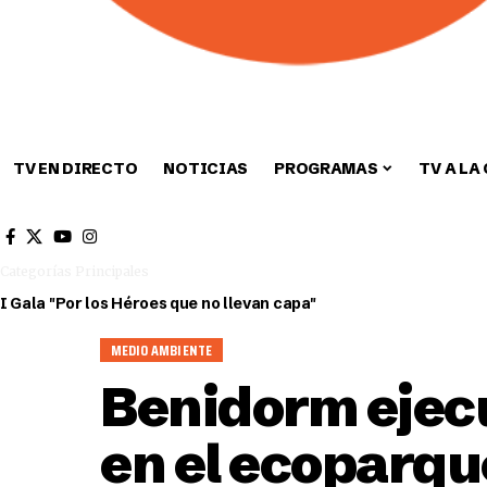
TV EN DIRECTO
NOTICIAS
PROGRAMAS
TV A LA
Cultura
Deportes
Sin categori
Categorías Principales
I Gala "Por los Héroes que no llevan capa"
MEDIO AMBIENTE
Benidorm ejec
en el ecoparqu