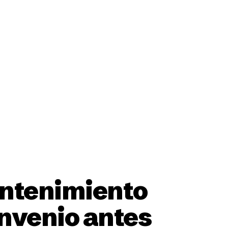
ción
antenimiento
onvenio antes