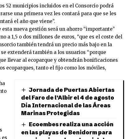
os 52 municipios incluidos en el Consorcio podrá
strarse una primera vez les contará para que se les
ntará el año que viene”.
 esta nueva gestión será un ahorro “importante”
no a 1,5 o dos millones de euros, “que es el coste del
nsorcio también tendrá un precio más bajo en la
io se extenderá también a los usuarios “porque
ue llevar al ecoparque y obtendrán bonificaciones
os ecoparques, tanto el fijo como los móviles,
 ha
Jornada de Puertas Abiertas
nto
del Faro de l’Albir el 4 de agosto
Día Internacional de las Áreas
Marinas Protegidas
Ecoembes realiza una acción
s
en las playas de Benidorm para
s es