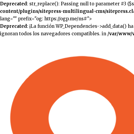
Deprecated
: str_replace(): Passing null to parameter #3 ($
content/plugins/sitepress-multilingual-cms/sitepress.cl
lang="" prefix="og: https://ogp.me/ns#">
Deprecated
: ¡La función WP_Dependencies->add_data() ha
ignoran todos los navegadores compatibles. in
/var/www/v