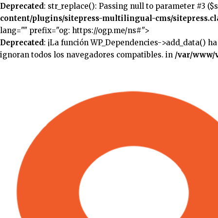
Deprecated
: str_replace(): Passing null to parameter #3 ($
content/plugins/sitepress-multilingual-cms/sitepress.cl
lang="" prefix="og: https://ogp.me/ns#">
Deprecated
: ¡La función WP_Dependencies->add_data() ha
ignoran todos los navegadores compatibles. in
/var/www/v