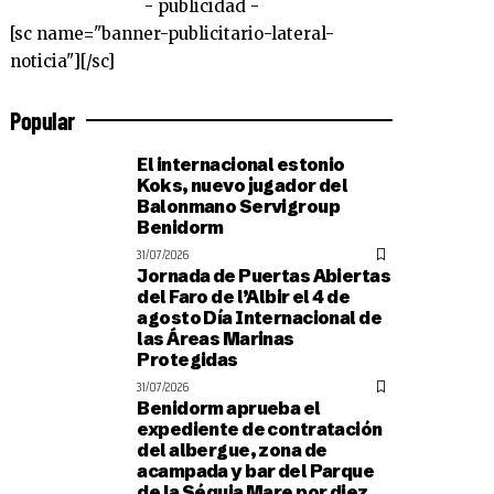
- publicidad -
[sc name="banner-publicitario-lateral-
noticia"][/sc]
Popular
El internacional estonio
Koks, nuevo jugador del
Balonmano Servigroup
Benidorm
31/07/2026
Jornada de Puertas Abiertas
del Faro de l’Albir el 4 de
agosto Día Internacional de
las Áreas Marinas
Protegidas
31/07/2026
Benidorm aprueba el
expediente de contratación
del albergue, zona de
acampada y bar del Parque
de la Séquia Mare por diez