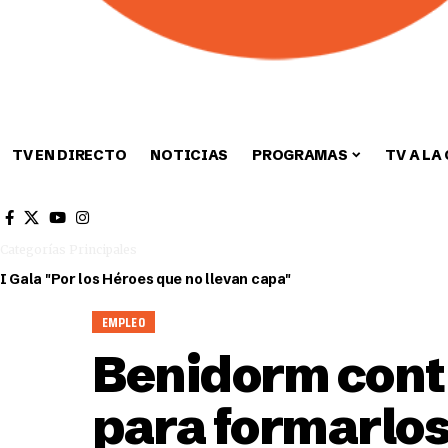
TV EN DIRECTO
NOTICIAS
PROGRAMAS
TV A LA
Cultura
Deportes
Sin categori
Categorías Principales
I Gala "Por los Héroes que no llevan capa"
EMPLEO
Benidorm contr
para formarlos