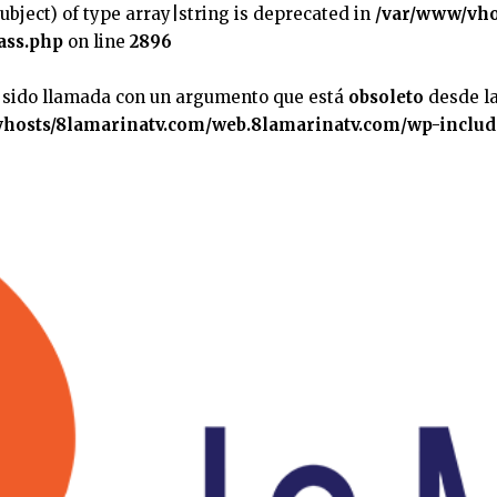
subject) of type array|string is deprecated in
/var/www/vho
ass.php
on line
2896
 sido llamada con un argumento que está
obsoleto
desde la
hosts/8lamarinatv.com/web.8lamarinatv.com/wp-includ