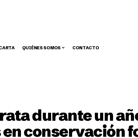
 CARTA
QUIÉNES SOMOS
CONTACTO
zar
Medio Ambiente
Fiestas
Alcaldia
Educa
ata durante un añ
 en conservación fo