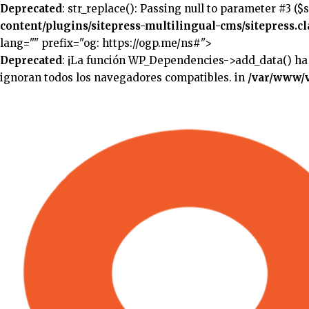
Deprecated
: str_replace(): Passing null to parameter #3 ($
content/plugins/sitepress-multilingual-cms/sitepress.cl
lang="" prefix="og: https://ogp.me/ns#">
Deprecated
: ¡La función WP_Dependencies->add_data() ha
ignoran todos los navegadores compatibles. in
/var/www/v