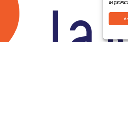
negativame
A