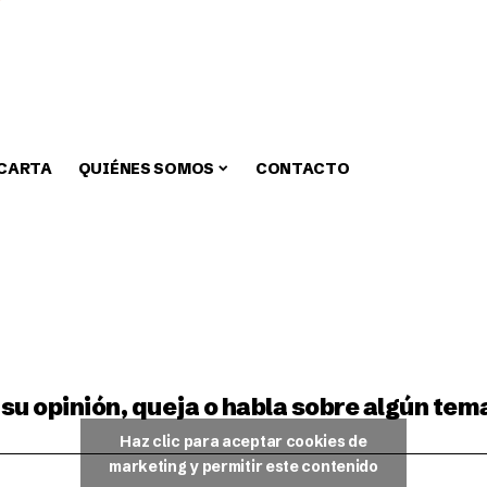
 CARTA
QUIÉNES SOMOS
CONTACTO
zar
Medio Ambiente
Fiestas
Alcaldia
Educa
su opinión, queja o habla sobre algún tem
Haz clic para aceptar cookies de
marketing y permitir este contenido