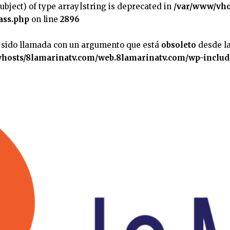
subject) of type array|string is deprecated in
/var/www/vho
ass.php
on line
2896
 sido llamada con un argumento que está
obsoleto
desde la
hosts/8lamarinatv.com/web.8lamarinatv.com/wp-includ